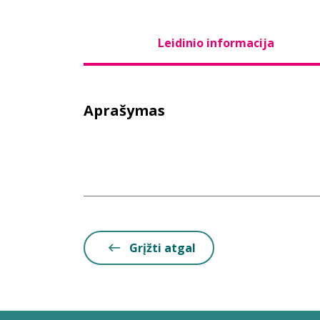
Leidinio informacija
Aprašymas
Grįžti atgal