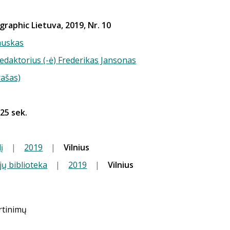
raphic Lietuva, 2019, Nr. 10
auskas
redaktorius (-ė) Frederikas Jansonas
rašas)
 25 sek.
į
|
2019
|
Vilnius
jų biblioteka
|
2019
|
Vilnius
ertinimų