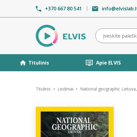
+370 667 80 541
info@elvislab.l
Titulinis
Apie ELVIS
Titulinis
Leidiniai
National geographic Lietuva,