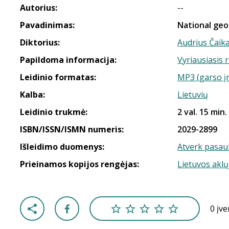
Autorius:
--
Pavadinimas:
National geog
Diktorius:
Audrius Čaik
Papildoma informacija:
Vyriausiasis 
Leidinio formatas:
MP3 (garso į
Kalba:
Lietuvių
Leidinio trukmė:
2 val. 15 min.
ISBN/ISSN/ISMN numeris:
2029-2899
Išleidimo duomenys:
Atverk pasaul
Prieinamos kopijos rengėjas:
Lietuvos aklų
0 įv