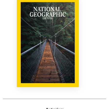
Bibliotekoms
D.U.K.
+370 667 80 541
info@elvislab.lt