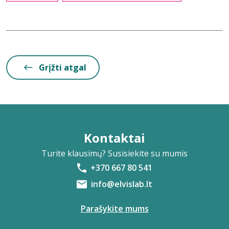
Grįžti atgal
Kontaktai
Turite klausimų? Susisiekite su mumis
+370 667 80 541
info@elvislab.lt
Parašykite mums