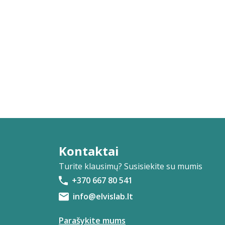
Kontaktai
Turite klausimų? Susisiekite su mumis
+370 667 80 541
info@elvislab.lt
Parašykite mums