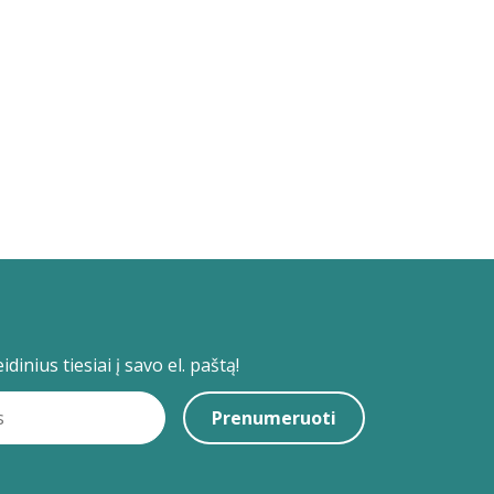
dinius tiesiai į savo el. paštą!
Prenumeruoti