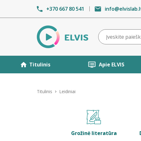
+370 667 80 541
info@elvislab.l
Titulinis
Apie ELVIS
Titulinis
Leidiniai
Grožinė literatūra