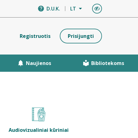
D.U.K.
LT
Registruotis
Prisijungti
Naujienos
Bibliotekoms
Audiovizualiniai kūriniai