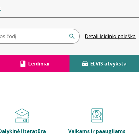
t
Detali leidinio paieška
Leidiniai
ELVIS atvyksta
Dalykinė literatūra
Vaikams ir paaugliams