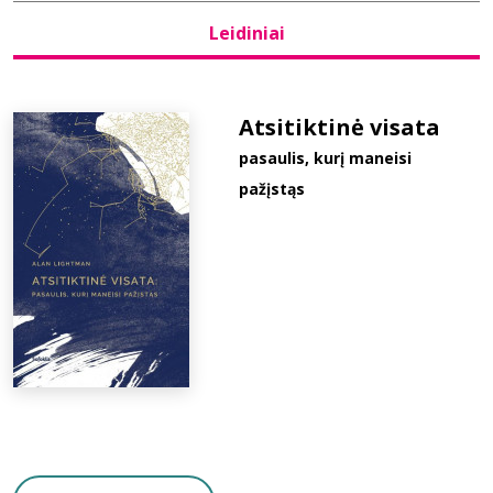
Leidiniai
Bibliotekoms
D.U.K.
Atsitiktinė visata
pasaulis, kurį maneisi
pažįstąs
+370 667 80 541
info@elvislab.lt