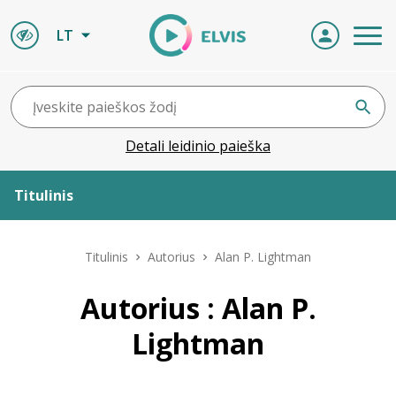
LT
Detali leidinio paieška
Titulinis
Apie ELVIS
Titulinis
Autorius
Alan P. Lightman
Leidiniai
Autorius : Alan P.
Lightman
ELVIS atvyksta
Naujienos