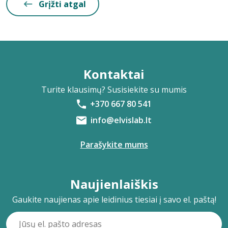
Grįžti atgal
Kontaktai
Turite klausimų? Susisiekite su mumis
+370 667 80 541
info@elvislab.lt
Parašykite mums
Naujienlaiškis
Gaukite naujienas apie leidinius tiesiai į savo el. paštą!