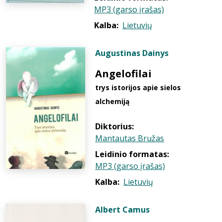
MP3 (garso įrašas)
Kalba:
Lietuvių
Augustinas Dainys
Angelofilai
trys istorijos apie sielos
alchemiją
Diktorius:
Mantautas Bružas
Leidinio formatas:
MP3 (garso įrašas)
Kalba:
Lietuvių
Albert Camus