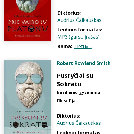
Diktorius:
Audrius Čaikauskas
Leidinio formatas:
MP3 (garso įrašas)
Kalba:
Lietuvių
Robert Rowland Smith
Pusryčiai su
Sokratu
kasdienio gyvenimo
filosofija
Diktorius:
Audrius Čaikauskas
Leidinio formatas: