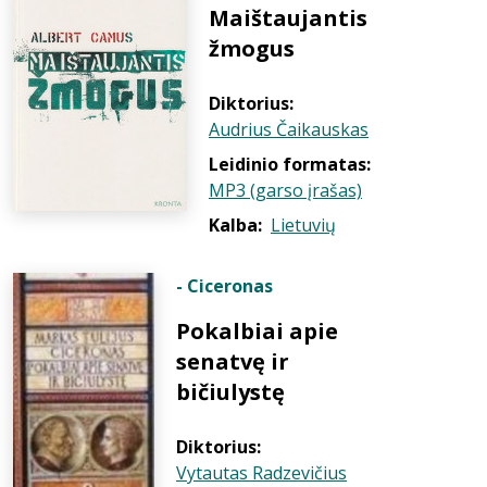
Maištaujantis
žmogus
Diktorius:
Audrius Čaikauskas
Leidinio formatas:
MP3 (garso įrašas)
Kalba:
Lietuvių
- Ciceronas
Pokalbiai apie
senatvę ir
bičiulystę
Diktorius:
Vytautas Radzevičius