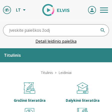
LT
Detali leidinio paieška
Titulinis
Apie ELVIS
Titulinis
Leidiniai
Leidiniai
ELVIS atvyksta
Grožinė literatūra
Dalykinė literatūra
Naujienos