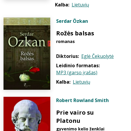
Kalba:
Lietuvių
Serdar Özkan
Rožės balsas
romanas
Diktorius:
Eglė Čekuolytė
Leidinio formatas:
MP3 (garso įrašas)
Kalba:
Lietuvių
Robert Rowland Smith
Prie vairo su
Platonu
gyvenimo kelio ženklai