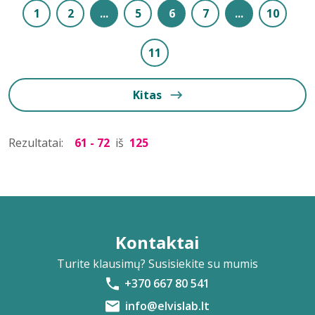
1
2
...
5
6
7
...
10
11
Kitas
Rezultatai:
61 - 72
iš
125
Kontaktai
Turite klausimų? Susisiekite su mumis
+370 667 80 541
info@elvislab.lt