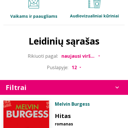
Bibliotekoms
Audiovizualiniai kūriniai
Vaikams ir paaugliams
D.U.K.
Leidinių sąrašas
+370 667 80 541
Rikiuoti pagal:
info@elvislab.lt
Puslapyje:
Filtrai
Melvin Burgess
Hitas
romanas