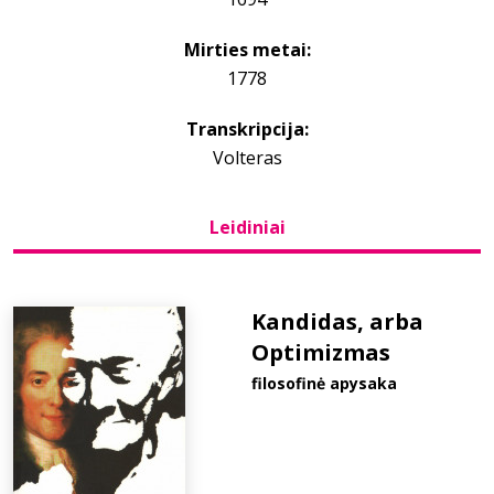
Mirties metai:
Bibliotekoms
1778
D.U.K.
Transkripcija:
Volteras
+370 667 80 541
Leidiniai
info@elvislab.lt
Kandidas, arba
Optimizmas
filosofinė apysaka