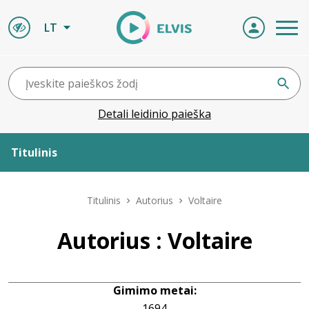
LT
Detali leidinio paieška
Titulinis
Apie ELVIS
Titulinis
Autorius
Voltaire
Leidiniai
Autorius : Voltaire
ELVIS atvyksta
Gimimo metai:
Naujienos
1694