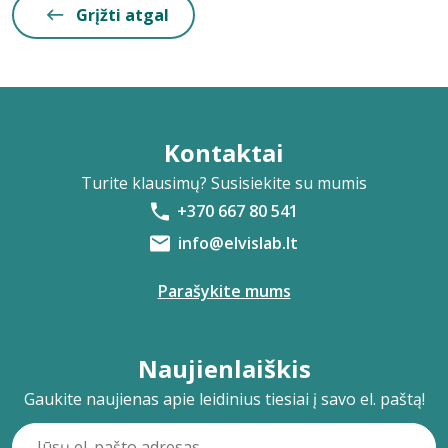
Grįžti atgal
Kontaktai
Turite klausimų? Susisiekite su mumis
+370 667 80 541
info@elvislab.lt
Parašykite mums
Naujienlaiškis
Gaukite naujienas apie leidinius tiesiai į savo el. paštą!