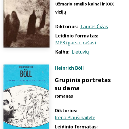
Užmario smėlio kalnai ir XXX
vizijų
Diktorius:
Tauras Čižas
Leidinio formatas:
MP3 (garso įrašas)
Kalba:
Lietuvių
Heinrich Böll
Grupinis portretas
su dama
romanas
Diktorius:
Irena Plaušinaitytė
Leidinio formatas: