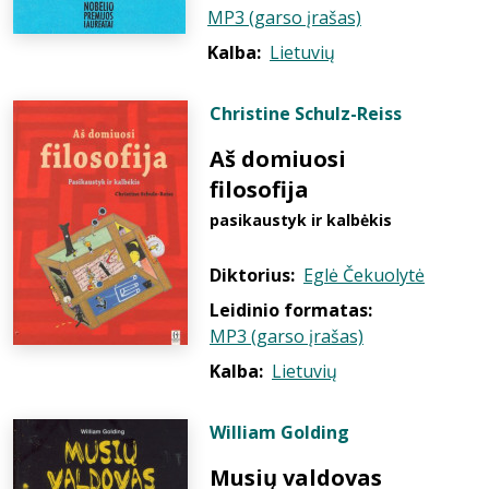
MP3 (garso įrašas)
Kalba:
Lietuvių
Christine Schulz-Reiss
Aš domiuosi
filosofija
pasikaustyk ir kalbėkis
Diktorius:
Eglė Čekuolytė
Leidinio formatas:
MP3 (garso įrašas)
Kalba:
Lietuvių
William Golding
Musių valdovas