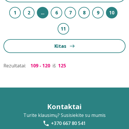
1
2
...
6
7
8
9
10
11
Kitas
Rezultatai:
109 - 120
iš
125
Kontaktai
Turite klausimų? Susisiekite su mumis
+370 667 80 541