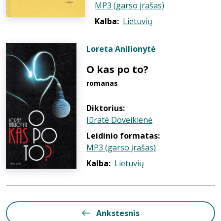
MP3 (garso įrašas)
Kalba:
Lietuvių
Loreta Anilionytė
O kas po to?
romanas
Diktorius:
Jūratė Doveikienė
Leidinio formatas:
MP3 (garso įrašas)
Kalba:
Lietuvių
Ankstesnis