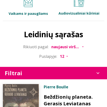
Bibliotekoms
Audiovizualiniai kūriniai
Vaikams ir paaugliams
D.U.K.
Leidinių sąrašas
+370 667 80 541
Rikiuoti pagal:
info@elvislab.lt
Puslapyje:
Filtrai
Pierre Boulle
Beždžionių planeta.
Gerasis Leviatanas