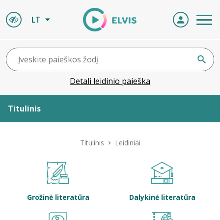
LT
Detali leidinio paieška
Titulinis
Apie ELVIS
Titulinis
Leidiniai
Leidiniai
ELVIS atvyksta
Grožinė literatūra
Dalykinė literatūra
Naujienos