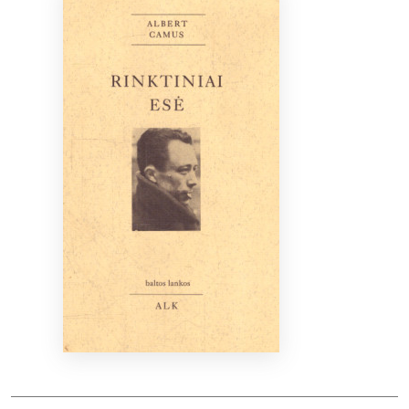
Bibliotekoms
D.U.K.
+370 667 80 541
info@elvislab.lt