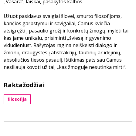
„Vasara“, laiškai, pasakytos kalbos.
Užuot pasidavus svaigiai šlovei, smurto filosofijoms,
kančios garbstymui ir savigailai, Camus kviečia
atsigręžti į pasaulio grožį ir konkretų žmogų, mylėti tai,
kas jame unikalu, prisiminti „šviesą ir gyvenimo
vidudienius“. Rašytojas ragina neiškeisti dialogo ir
žmonių draugystės į abstrakcijų, tautinių ar idėjinių,
absoliučios tiesos pasaulį. Ištikimas pats sau Camus
nesiliauja kovoti už tai, „kas žmoguje nesutinka mirti“.
Raktažodžiai
filosofija