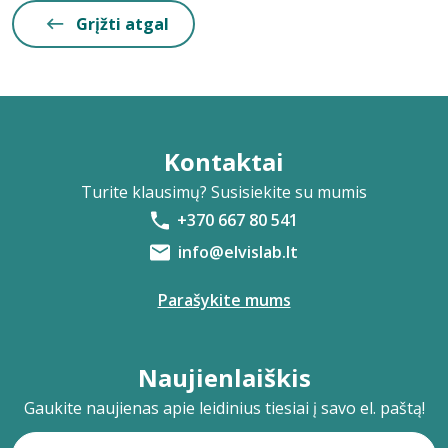
Grįžti atgal
Kontaktai
Turite klausimų? Susisiekite su mumis
+370 667 80 541
info@elvislab.lt
Parašykite mums
Naujienlaiškis
Gaukite naujienas apie leidinius tiesiai į savo el. paštą!