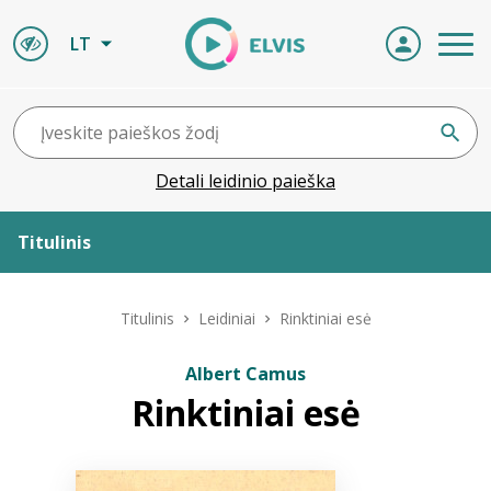
LT
Detali leidinio paieška
Titulinis
Apie ELVIS
Titulinis
Leidiniai
Rinktiniai esė
Leidiniai
Albert Camus
Rinktiniai esė
ELVIS atvyksta
Naujienos