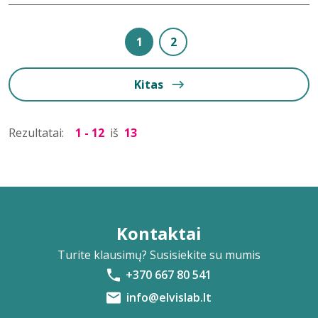
1
2
Kitas
Rezultatai:
1 - 12
iš
13
Kontaktai
Turite klausimų? Susisiekite su mumis
+370 667 80 541
info@elvislab.lt