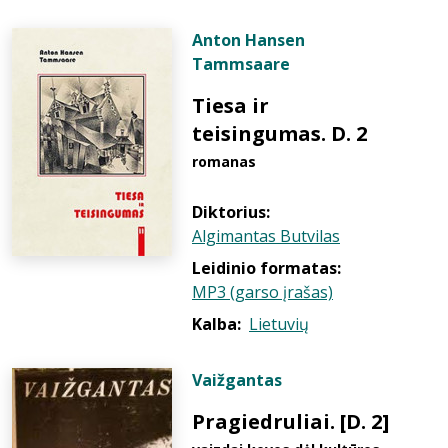
Anton Hansen
Tammsaare
Tiesa ir
teisingumas. D. 2
romanas
Diktorius:
Algimantas Butvilas
Leidinio formatas:
MP3 (garso įrašas)
Kalba:
Lietuvių
Vaižgantas
Pragiedruliai. [D. 2]