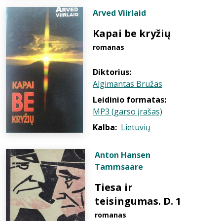
Arved Viirlaid
Kapai be kryžių
romanas
Diktorius:
Algimantas Bružas
Leidinio formatas:
MP3 (garso įrašas)
Kalba:
Lietuvių
Anton Hansen
Tammsaare
Tiesa ir
teisingumas. D. 1
romanas