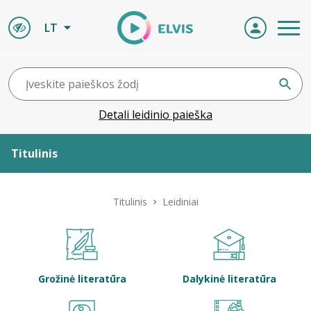
LT
Detali leidinio paieška
Titulinis
Apie ELVIS
Titulinis
Leidiniai
Leidiniai
ELVIS atvyksta
Grožinė literatūra
Dalykinė literatūra
Naujienos