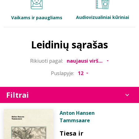
Bibliotekoms
Audiovizualiniai kūriniai
Vaikams ir paaugliams
D.U.K.
Leidinių sąrašas
+370 667 80 541
Rikiuoti pagal:
info@elvislab.lt
Puslapyje:
Filtrai
Anton Hansen
Tammsaare
Tiesa ir