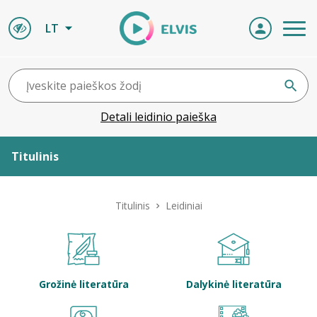
LT
Detali leidinio paieška
Titulinis
Apie ELVIS
Titulinis
Leidiniai
Leidiniai
ELVIS atvyksta
Grožinė literatūra
Dalykinė literatūra
Naujienos