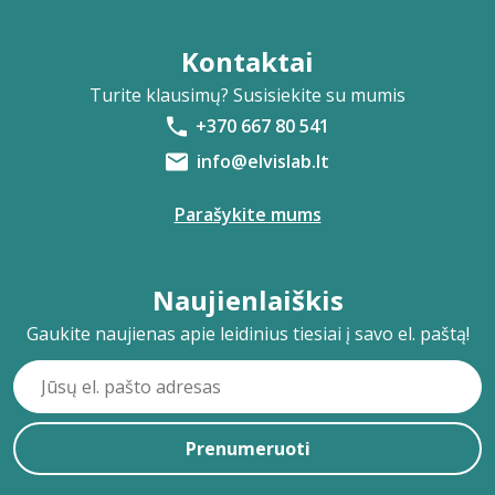
Kontaktai
Turite klausimų? Susisiekite su mumis
+370 667 80 541
info@elvislab.lt
Parašykite mums
Naujienlaiškis
Gaukite naujienas apie leidinius tiesiai į savo el. paštą!
Prenumeruoti