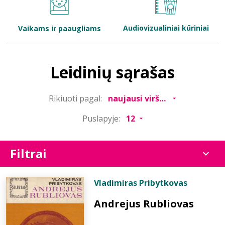
Bibliotekoms
Audiovizualiniai kūriniai
Vaikams ir paaugliams
D.U.K.
Leidinių sąrašas
+370 667 80 541
Rikiuoti pagal:
info@elvislab.lt
Puslapyje:
Filtrai
Vladimiras Pribytkovas
Andrejus Rubliovas