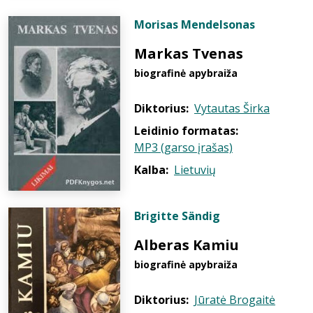
Morisas Mendelsonas
Markas Tvenas
biografinė apybraiža
Diktorius:
Vytautas Širka
Leidinio formatas:
MP3 (garso įrašas)
Kalba:
Lietuvių
Brigitte Sändig
Alberas Kamiu
biografinė apybraiža
Diktorius:
Jūratė Brogaitė