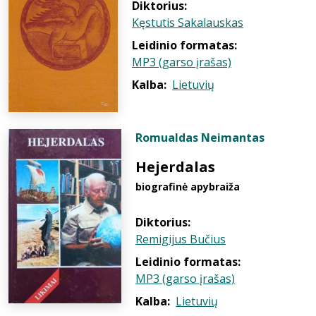
Diktorius:
Kęstutis Sakalauskas
Leidinio formatas:
MP3 (garso įrašas)
Kalba:
Lietuvių
Romualdas Neimantas
Hejerdalas
biografinė apybraiža
Diktorius:
Remigijus Bučius
Leidinio formatas:
MP3 (garso įrašas)
Kalba:
Lietuvių