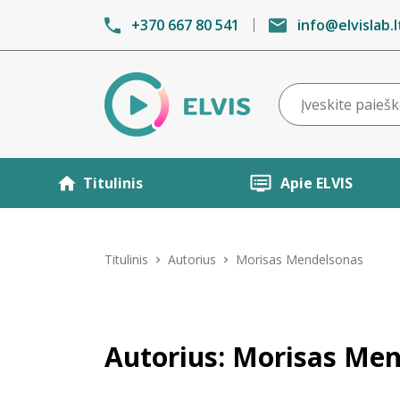
+370 667 80 541
info@elvislab.l
Titulinis
Apie ELVIS
Titulinis
Autorius
Morisas Mendelsonas
Autorius: Morisas Me