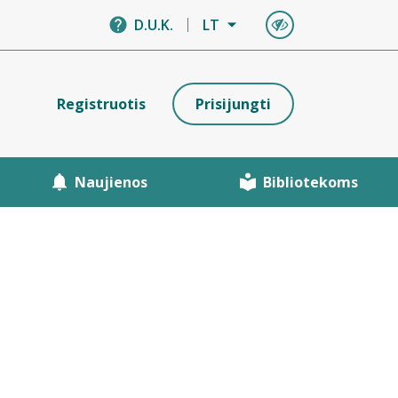
D.U.K.
LT
Registruotis
Prisijungti
Naujienos
Bibliotekoms