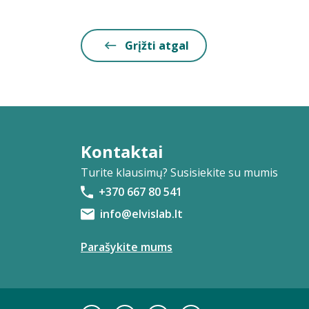
Grįžti atgal
Kontaktai
Turite klausimų? Susisiekite su mumis
+370 667 80 541
info@elvislab.lt
Parašykite mums