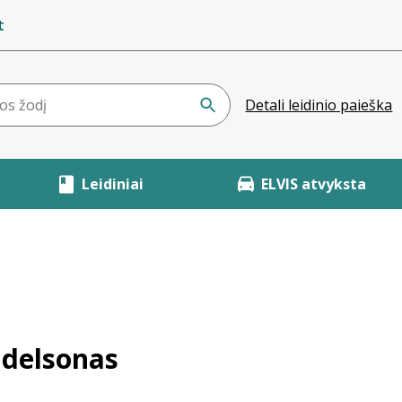
t
Detali leidinio paieška
Leidiniai
ELVIS atvyksta
ndelsonas