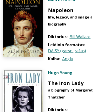
Napoleon
life, legacy, and image a
biography
Diktorius:
Bill Wallace
Leidinio formatas:
DAISY (garso įrašas)
Kalba:
Anglų
Hugo Young
The Iron Lady
a biography of Margaret
Thatcher
Diktorius: