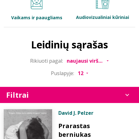
Bibliotekoms
Audiovizualiniai kūriniai
Vaikams ir paaugliams
D.U.K.
Leidinių sąrašas
+370 667 80 541
Rikiuoti pagal:
info@elvislab.lt
Puslapyje:
Filtrai
David J. Pelzer
Prarastas
berniukas