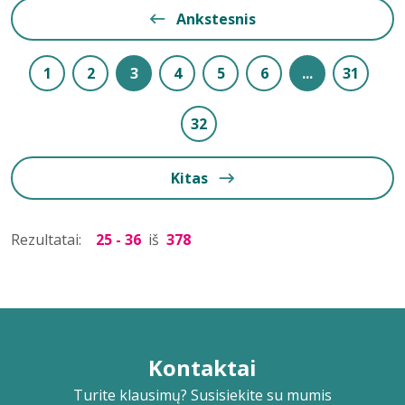
Ankstesnis
1
2
3
4
5
6
...
31
32
Kitas
Rezultatai:
25 - 36
iš
378
Kontaktai
Turite klausimų? Susisiekite su mumis