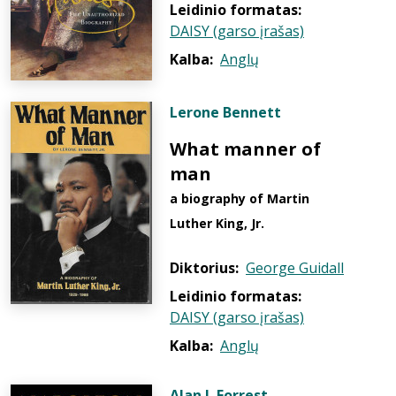
Leidinio formatas:
DAISY (garso įrašas)
Kalba:
Anglų
Lerone Bennett
What manner of
man
a biography of Martin
Luther King, Jr.
Diktorius:
George Guidall
Leidinio formatas:
DAISY (garso įrašas)
Kalba:
Anglų
Alan I. Forrest