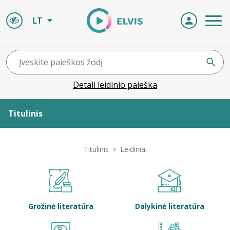
LT
Detali leidinio paieška
Titulinis
Apie ELVIS
Titulinis
Leidiniai
Leidiniai
ELVIS atvyksta
Grožinė literatūra
Dalykinė literatūra
Naujienos