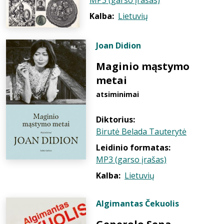
MP3 (garso įrašas)
Kalba:
Lietuvių
Joan Didion
Maginio mąstymo
metai
atsiminimai
Diktorius:
Birutė Belada Tauterytė
Leidinio formatas:
MP3 (garso įrašas)
Kalba:
Lietuvių
Algimantas Čekuolis