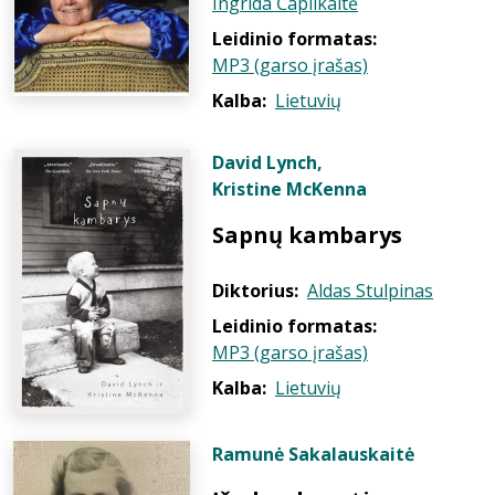
Ingrida Čaplikaitė
Leidinio formatas:
MP3 (garso įrašas)
Kalba:
Lietuvių
David Lynch
,
Kristine McKenna
Sapnų kambarys
Diktorius:
Aldas Stulpinas
Leidinio formatas:
MP3 (garso įrašas)
Kalba:
Lietuvių
Ramunė Sakalauskaitė