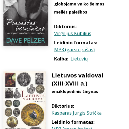
globojamo vaiko šeimos
meilės paieškos
Diktorius:
Virgilijus Kubilius
Leidinio formatas:
MP3 (garso įrašas)
Kalba:
Lietuvių
Lietuvos valdovai
(XIII-XVIII a.)
enciklopedinis žinynas
Diktorius:
Kasparas Jurgis Strička
Leidinio formatas: