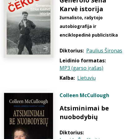
Generolo Sena
Karvė istorija
žurnalisto, rašytojo
autobiografija ir
enciklopedinė publicistika
Diktorius:
Paulius Šironas
Leidinio formatas:
MP3 (garso įrašas)
Kalba:
Lietuvių
Colleen McCullough
Atsiminimai be
nuobodybių
Diktorius: