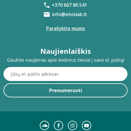
+370 667 80 541
info@elvislab.lt
Parašykite mums
Naujienlaiškis
Gaukite naujienas apie leidinius tiesiai į savo el. paštą!
Prenumeruoti