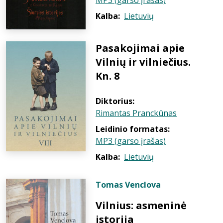
MP3 (garso įrašas)
Kalba:
Lietuvių
Pasakojimai apie
Vilnių ir vilniečius.
Kn. 8
Diktorius:
Rimantas Pranckūnas
Leidinio formatas:
MP3 (garso įrašas)
Kalba:
Lietuvių
Tomas Venclova
Vilnius: asmeninė
istorija