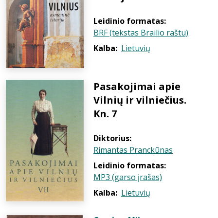
Leidinio formatas:
BRF (tekstas Brailio raštu)
Kalba:
Lietuvių
Pasakojimai apie
Vilnių ir vilniečius.
Kn. 7
Diktorius:
Rimantas Pranckūnas
Leidinio formatas:
MP3 (garso įrašas)
Kalba:
Lietuvių