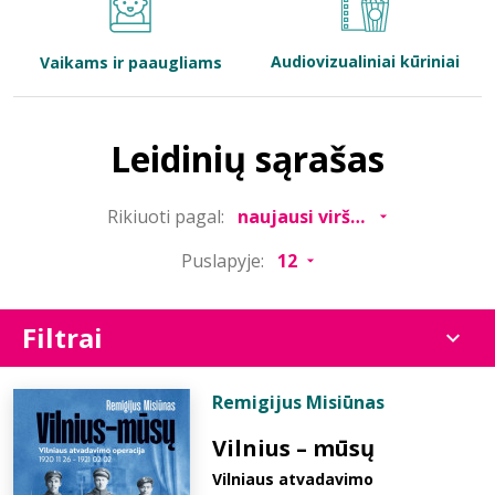
Bibliotekoms
Audiovizualiniai kūriniai
Vaikams ir paaugliams
D.U.K.
Leidinių sąrašas
+370 667 80 541
Rikiuoti pagal:
info@elvislab.lt
Puslapyje:
Filtrai
Remigijus Misiūnas
Vilnius – mūsų
Vilniaus atvadavimo