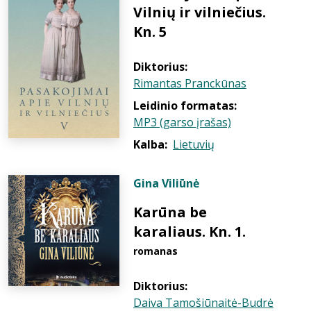
Vilnių ir vilniečius.
Kn. 5
Diktorius:
Rimantas Pranckūnas
Leidinio formatas:
MP3 (garso įrašas)
Kalba:
Lietuvių
Gina Viliūnė
Karūna be
karaliaus. Kn. 1.
romanas
Diktorius:
Daiva Tamošiūnaitė-Budrė