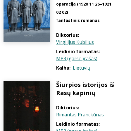
operacija (1920 11 26–1921
02 02)
fantastinis romanas
Diktorius:
Virgilijus Kubilius
Leidinio formatas:
MP3 (garso įrašas)
Kalba:
Lietuvių
Šiurpios istorijos iš
Rasų kapinių
Diktorius:
Rimantas Pranckūnas
Leidinio formatas: