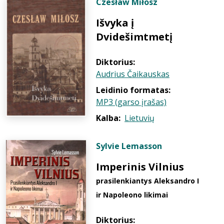
Czesław Miłosz
Išvyka į
Dvidešimtmetį
Diktorius:
Audrius Čaikauskas
Leidinio formatas:
MP3 (garso įrašas)
Kalba:
Lietuvių
Sylvie Lemasson
Imperinis Vilnius
prasilenkiantys Aleksandro I
ir Napoleono likimai
Diktorius: