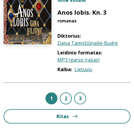
Gina Viliūnė
Anos lobis. Kn. 3
romanas
Diktorius:
Daiva Tamošiūnaitė-Budrė
Leidinio formatas:
MP3 (garso įrašas)
Kalba:
Lietuvių
1
2
3
Kitas