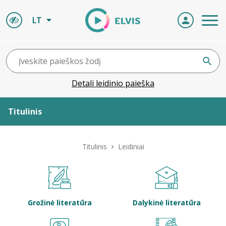
LT
Detali leidinio paieška
Titulinis
Apie ELVIS
Titulinis
Leidiniai
Leidiniai
ELVIS atvyksta
Grožinė literatūra
Dalykinė literatūra
Naujienos