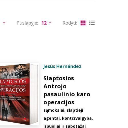
Puslapyje:
Rodyti:
Jesús Hernández
Slaptosios
Antrojo
pasaulinio karo
operacijos
sąmokslai, slaptieji
agentai, kontržvalgyba,
išpuoliai ir sabotažai