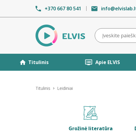
+370 667 80 541
info@elvislab.l
Titulinis
Apie ELVIS
Titulinis
Leidiniai
Grožinė literatūra