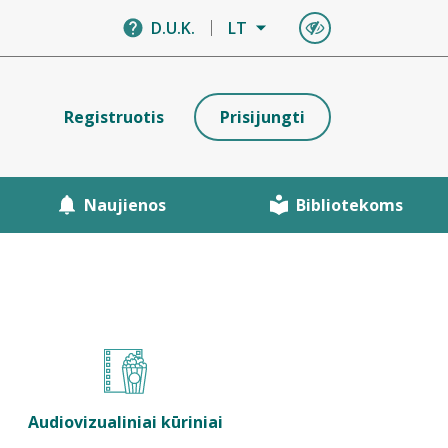
D.U.K.
LT
Registruotis
Prisijungti
Naujienos
Bibliotekoms
Audiovizualiniai kūriniai