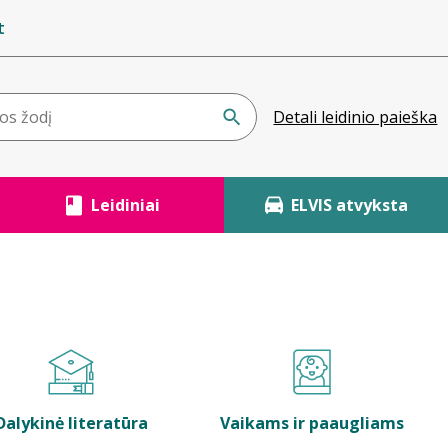
t
Detali leidinio paieška
Leidiniai
ELVIS atvyksta
Dalykinė literatūra
Vaikams ir paaugliams