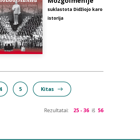
Mozgoimenije
suklastota Didžiojo karo
istorija
4
5
Kitas
Rezultatai:
25 - 36
iš
56