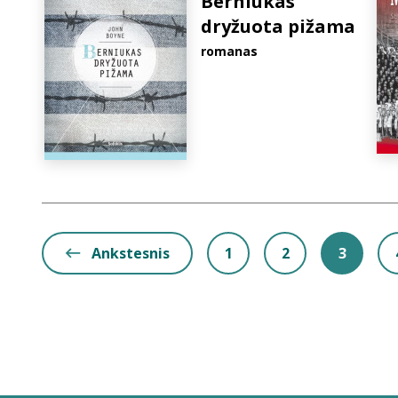
Berniukas
dryžuota pižama
romanas
Ankstesnis
1
2
3