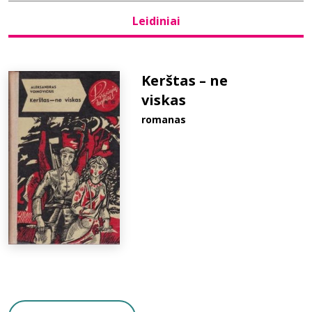
Leidiniai
Bibliotekoms
D.U.K.
Kerštas – ne
viskas
romanas
+370 667 80 541
info@elvislab.lt