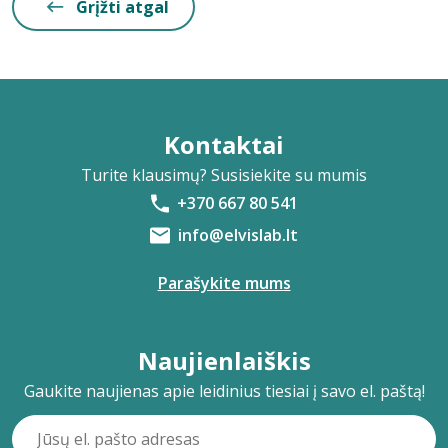
Grįžti atgal
Kontaktai
Turite klausimų? Susisiekite su mumis
+370 667 80 541
info@elvislab.lt
Parašykite mums
Naujienlaiškis
Gaukite naujienas apie leidinius tiesiai į savo el. paštą!