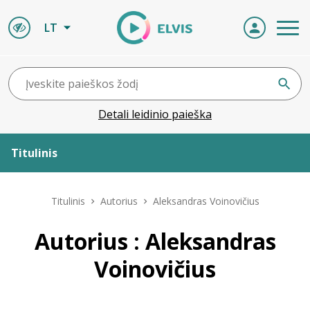
LT
Detali leidinio paieška
Titulinis
Apie ELVIS
Titulinis
Autorius
Aleksandras Voinovičius
Leidiniai
Autorius : Aleksandras
Voinovičius
ELVIS atvyksta
Naujienos