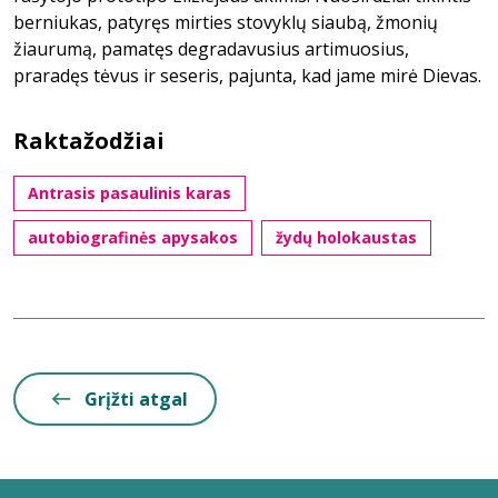
berniukas, patyręs mirties stovyklų siaubą, žmonių
žiaurumą, pamatęs degradavusius artimuosius,
praradęs tėvus ir seseris, pajunta, kad jame mirė Dievas.
Raktažodžiai
Antrasis pasaulinis karas
autobiografinės apysakos
žydų holokaustas
Grįžti atgal