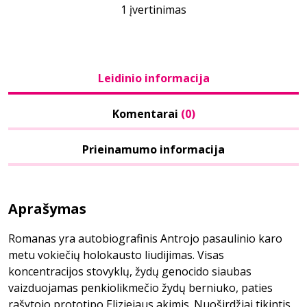
1 įvertinimas
Leidinio informacija
Komentarai
(0)
Prieinamumo informacija
Aprašymas
Romanas yra autobiografinis Antrojo pasaulinio karo
metu vokiečių holokausto liudijimas. Visas
koncentracijos stovyklų, žydų genocido siaubas
vaizduojamas penkiolikmečio žydų berniuko, paties
rašytojo prototipo Eliziejaus akimis. Nuoširdžiai tikintis