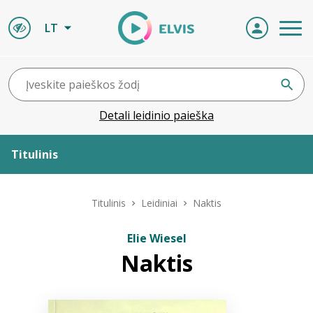
LT
Detali leidinio paieška
Titulinis
Apie ELVIS
Titulinis
Leidiniai
Naktis
Leidiniai
Elie Wiesel
Naktis
ELVIS atvyksta
Naujienos