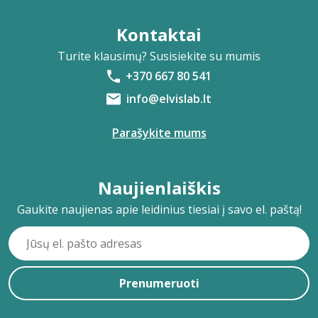
Kontaktai
Turite klausimų? Susisiekite su mumis
+370 667 80 541
info@elvislab.lt
Parašykite mums
Naujienlaiškis
Gaukite naujienas apie leidinius tiesiai į savo el. paštą!
Prenumeruoti