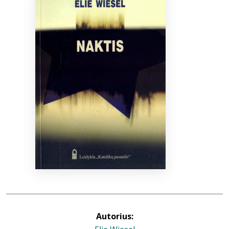
Bibliotekoms
D.U.K.
+370 667 80 541
info@elvislab.lt
Autorius: