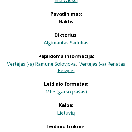
Elie Wiesel
Pavadinimas:
Naktis
Diktorius:
Algimantas Sadukas
Papildoma informacija:
Vertėjas (-a) Ramunė Solovjova
,
Vertėjas (-a) Renatas
Reivytis
Leidinio formatas:
MP3 (garso įrašas)
Kalba:
Lietuvių
Leidinio trukmė: