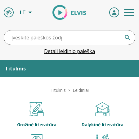
LT
Detali leidinio paieška
Titulinis
Apie ELVIS
Titulinis
Leidiniai
Leidiniai
ELVIS atvyksta
Grožinė literatūra
Dalykinė literatūra
Naujienos