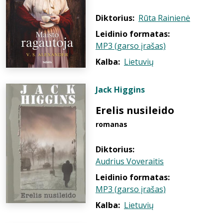
Diktorius:
Rūta Rainienė
Leidinio formatas:
MP3 (garso įrašas)
Kalba:
Lietuvių
Jack Higgins
Erelis nusileido
romanas
Diktorius:
Audrius Voveraitis
Leidinio formatas:
MP3 (garso įrašas)
Kalba:
Lietuvių