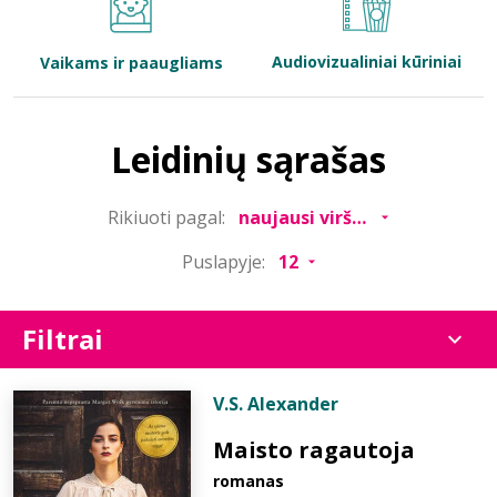
Bibliotekoms
Audiovizualiniai kūriniai
Vaikams ir paaugliams
D.U.K.
Leidinių sąrašas
+370 667 80 541
Rikiuoti pagal:
info@elvislab.lt
Puslapyje:
Filtrai
V.S. Alexander
Maisto ragautoja
romanas