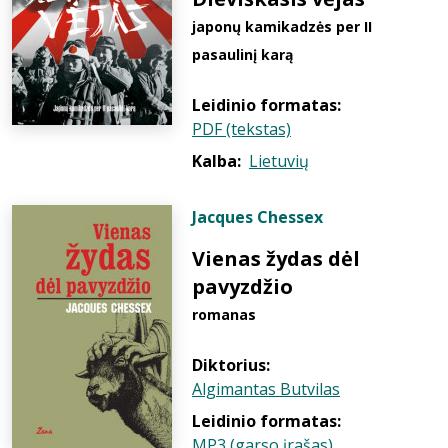
japonų kamikadzės per II
pasaulinį karą
Leidinio formatas:
PDF (tekstas)
Kalba:
Lietuvių
Jacques Chessex
Vienas žydas dėl
pavyzdžio
romanas
Diktorius:
Algimantas Butvilas
Leidinio formatas:
MP3 (garso įrašas)