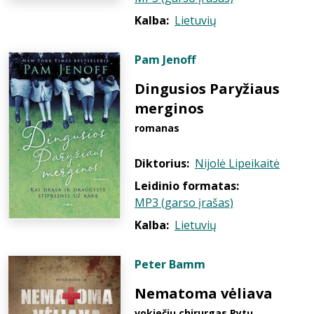
Kalba:
Lietuvių
Pam Jenoff
Dingusios Paryžiaus
merginos
romanas
Diktorius:
Nijolė Lipeikaitė
Leidinio formatas:
MP3 (garso įrašas)
Kalba:
Lietuvių
Peter Bamm
Nematoma vėliava
vokiečių chirurgas Rytų