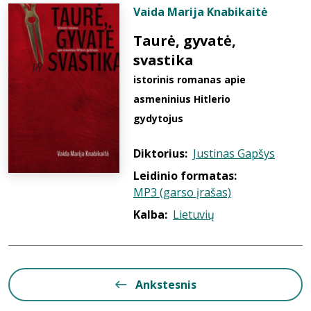
Vaida Marija Knabikaitė
Taurė, gyvatė,
svastika
istorinis romanas apie
asmeninius Hitlerio
gydytojus
Diktorius:
Justinas Gapšys
Leidinio formatas:
MP3 (garso įrašas)
Kalba:
Lietuvių
Ankstesnis