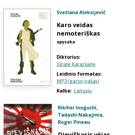
Svetlana Aleksijevič
Karo veidas
nemoteriškas
apysaka
Diktorius:
Jūratė Karazijaitė
Leidinio formatas:
MP3 (garso įrašas)
Kalba:
Lietuvių
Rikihei Inoguchi
,
Tadashi Nakajima
,
Roger Pineau
Dieviškasis vėjas