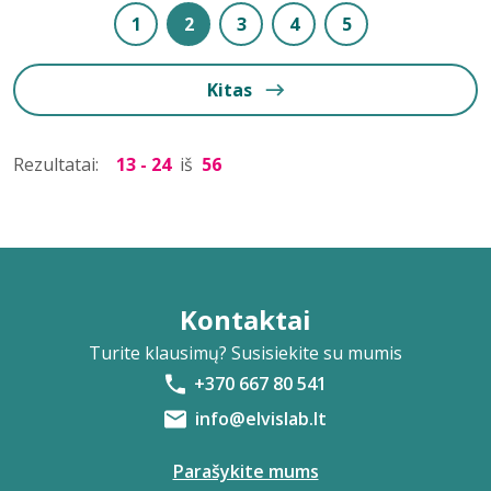
1
2
3
4
5
Kitas
Rezultatai:
13 - 24
iš
56
Kontaktai
Turite klausimų? Susisiekite su mumis
+370 667 80 541
info@elvislab.lt
Parašykite mums