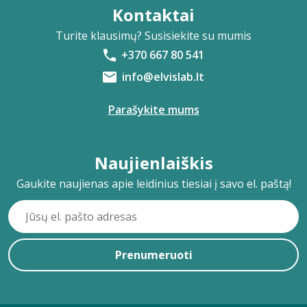
Kontaktai
Turite klausimų? Susisiekite su mumis
+370 667 80 541
info@elvislab.lt
Parašykite mums
Naujienlaiškis
Gaukite naujienas apie leidinius tiesiai į savo el. paštą!
Prenumeruoti