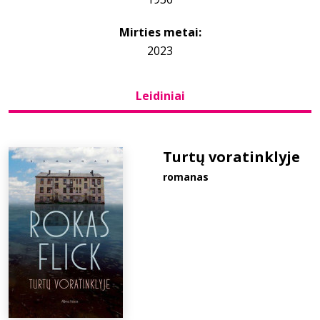
Mirties metai:
Bibliotekoms
2023
D.U.K.
Leidiniai
+370 667 80 541
Turtų voratinklyje
info@elvislab.lt
romanas