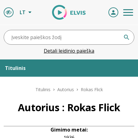
LT
Detali leidinio paieška
Titulinis
Apie ELVIS
Titulinis
Autorius
Rokas Flick
Leidiniai
Autorius : Rokas Flick
ELVIS atvyksta
Gimimo metai:
Naujienos
1936