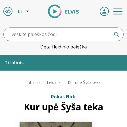
LT
Detali leidinio paieška
Titulinis
Apie ELVIS
Titulinis
Leidiniai
Kur upė Šyša teka
Leidiniai
Rokas Flick
Kur upė Šyša teka
ELVIS atvyksta
Naujienos