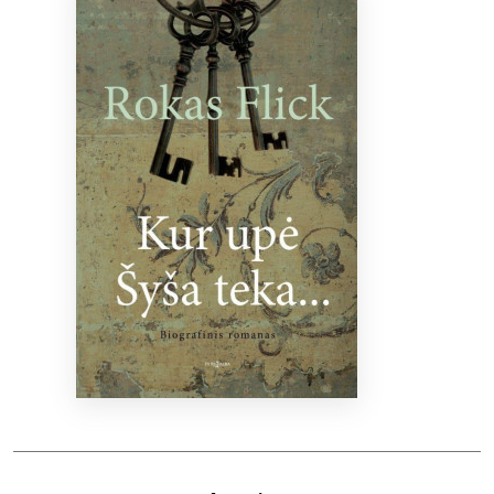
Bibliotekoms
D.U.K.
+370 667 80 541
info@elvislab.lt