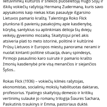
lietuvininkų kultūros ir šnekos puoselėtoją Hugo Šojų ir
iškilų vokiečių rašytoją Hermaną Zudermaną, kuris savo
apysakomis kaip niekas kitas pasaulyje išgarsino
Lietuvos pamario kraštą. Talentinga Roko Flick
plunksna iš pavienių pasakojimų apie kasdienybę,
kūrybą, santykius su aplinkiniais dėlioja šių dviejų
veikėjų gyvenimo mozaiką. Skaitytojui prieš akis
atsiveria plati to meto istorinė, politinė ir kultūrinė
Prūsų Lietuvos ir Europos miestų panorama: nerami ir
nuolat kintanti politinė situacija, dvarų spindesys,
Pirmojo pasaulinio karo suirutė ir pamario krašto
žmonių kasdienybė prie visą menančios ir siejančios
Šyšos...
Rokas Flick (1936) – vokiečių kilmės rašytojas,
ekonomistas, socialinių mokslų habilituotas daktaras,
profesorius. Ypatingo skaitytojų dėmesio ir kritikų
vertinimų sulaukė jo romanų trilogija Šiaurės Sachara,
Paskutinis traukinys ir Emma, pastoriaus duktė.