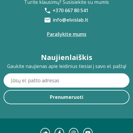
Turite klausimų? Susisiekite su mumis
+370 667 80 541
info@elvislab.lt
Parašykite mums
Naujienlaiškis
Gaukite naujienas apie leidinius tiesiai į savo el. paštą!
Prenumeruoti