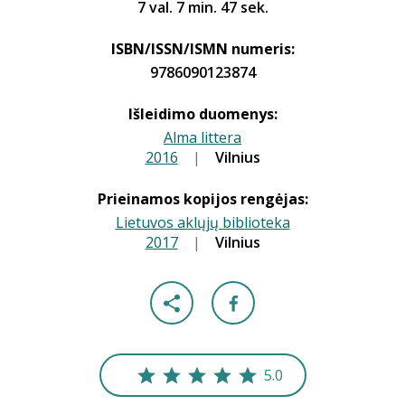
7 val. 7 min. 47 sek.
ISBN/ISSN/ISMN numeris:
9786090123874
Išleidimo duomenys:
Alma littera
2016
|
|
Vilnius
Prieinamos kopijos rengėjas:
Lietuvos aklųjų biblioteka
2017
|
|
Vilnius
5.0