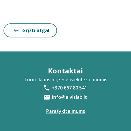
Grįžti atgal
Kontaktai
Turite klausimų? Susisiekite su mumis
+370 667 80 541
info@elvislab.lt
Parašykite mums