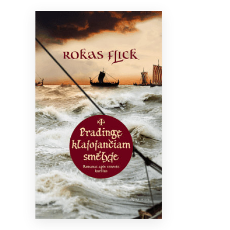
Bibliotekoms
D.U.K.
+370 667 80 541
info@elvislab.lt