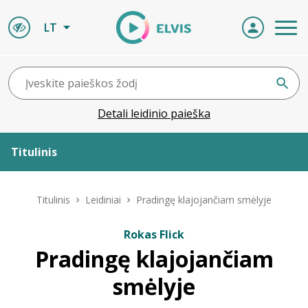
LT
Detali leidinio paieška
Titulinis
Apie ELVIS
Titulinis
Leidiniai
Pradingę klajojančiam smėlyje
Leidiniai
Rokas Flick
Pradingę klajojančiam
ELVIS atvyksta
smėlyje
Naujienos