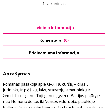
1 įvertinimas
Leidinio informacija
Komentarai
(0)
Prieinamumo informacija
Aprašymas
Romanas pasakoja apie XI–XII a. kuršių – drąsių
jūrininkų ir plėšikų, laivų statytojų, amatininkų ir
žemdirbių – gentį. Toji gentis gyveno Baltijos pajūryje,
nuo Nemuno deltos iki Ventos vidurupio, plaukiojo
Baltijos jūra ir siaubė buvusių šio krašto užkariautojų ir