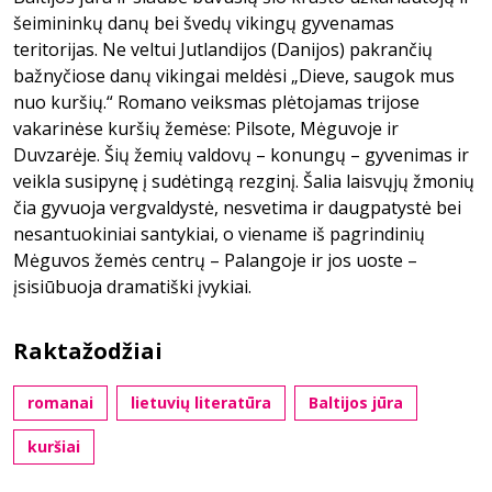
šeimininkų danų bei švedų vikingų gyvenamas
teritorijas. Ne veltui Jutlandijos (Danijos) pakrančių
bažnyčiose danų vikingai meldėsi „Dieve, saugok mus
nuo kuršių.“ Romano veiksmas plėtojamas trijose
vakarinėse kuršių žemėse: Pilsote, Mėguvoje ir
Duvzarėje. Šių žemių valdovų – konungų – gyvenimas ir
veikla susipynę į sudėtingą rezginį. Šalia laisvųjų žmonių
čia gyvuoja vergvaldystė, nesvetima ir daugpatystė bei
nesantuokiniai santykiai, o viename iš pagrindinių
Mėguvos žemės centrų – Palangoje ir jos uoste –
įsisiūbuoja dramatiški įvykiai.
Raktažodžiai
romanai
lietuvių literatūra
Baltijos jūra
kuršiai