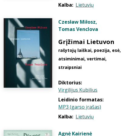
Kalba:
Lietuvių
Czesław Miłosz
,
Tomas Venclova
Grįžimai Lietuvon
rašytojų laiškai, poezija, esė,
atsiminimai, vertimai,
straipsniai
Diktorius:
Virgilijus Kubilius
Leidinio formatas:
MP3 (garso įrašas)
Kalba:
Lietuvių
Agnė Kairienė