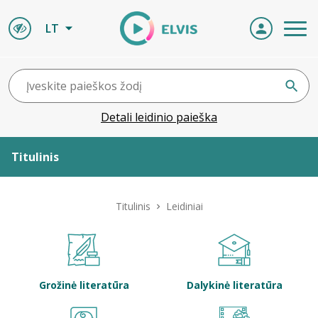
LT
Detali leidinio paieška
Titulinis
Apie ELVIS
Titulinis
Leidiniai
Leidiniai
ELVIS atvyksta
Grožinė literatūra
Dalykinė literatūra
Naujienos