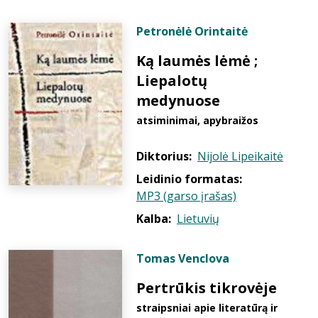
Petronėlė Orintaitė
Ką laumės lėmė ;
Liepalotų
medynuose
atsiminimai, apybraižos
Diktorius:
Nijolė Lipeikaitė
Leidinio formatas:
MP3 (garso įrašas)
Kalba:
Lietuvių
Tomas Venclova
Pertrūkis tikrovėje
straipsniai apie literatūrą ir