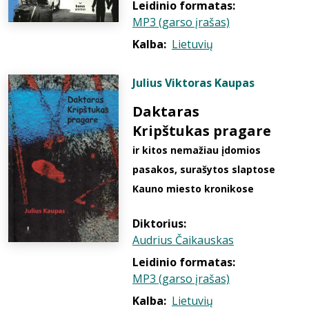
Leidinio formatas:
MP3 (garso įrašas)
Kalba:
Lietuvių
Julius Viktoras Kaupas
Daktaras
Kripštukas pragare
ir kitos nemažiau įdomios
pasakos, surašytos slaptose
Kauno miesto kronikose
Diktorius:
Audrius Čaikauskas
Leidinio formatas:
MP3 (garso įrašas)
Kalba:
Lietuvių