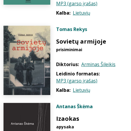
MP3 (garso įrašas)
Kalba:
Lietuvių
Tomas Rekys
Sovietų armijoje
prisiminimai
Diktorius:
Arminas Šileikis
Leidinio formatas:
MP3 (garso įrašas)
Kalba:
Lietuvių
Antanas Škėma
Izaokas
apysaka