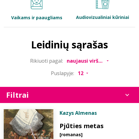
Bibliotekoms
Audiovizualiniai kūriniai
Vaikams ir paaugliams
D.U.K.
Leidinių sąrašas
+370 667 80 541
Rikiuoti pagal:
info@elvislab.lt
Puslapyje:
Filtrai
Kazys Almenas
Pjūties metas
[romanas]