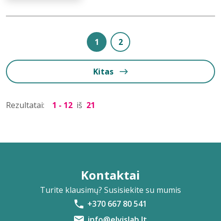
1
2
Kitas
Rezultatai:
1 - 12
iš
21
Kontaktai
Turite klausimų? Susisiekite su mumis
+370 667 80 541
info@elvislab.lt