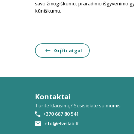
savo žmogiškumu, praradimo išgyvenimo gyli
kūniškumu.
Grįžti atgal
Kontaktai
Turite klausimų? Susisiekite su mumis
+370 667 80 541
info@elvislab.lt