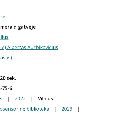
škis
Emerald gatvėje
ilius
-ė) Albertas Aužbikavičius
rašas)
 20 sek.
-75-6
s
|
2022
|
Vilnius
iosensorinė biblioteka
|
2023
|