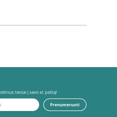
dinius tiesiai į savo el. paštą!
Prenumeruoti