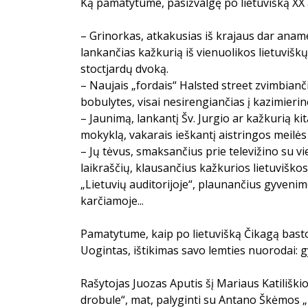
Ką pamatytume, pasižvalgę po lietuvišką XX 
– Grinorkas, atkakusias iš krajaus dar aname
lankančias kažkurią iš vienuolikos lietuvišk
stoctjardų dvoką.
– Naujais „fordais“ Halsted street zvimbianč
bobulytes, visai nesirengiančias į kazimierin
– Jaunimą, lankantį Šv. Jurgio ar kažkurią ki
mokyklą, vakarais ieškantį aistringos meilės 
– Jų tėvus, smaksančius prie televižino su vie
laikraščių, klausančius kažkurios lietuviškos
„Lietuvių auditorijoje“, plaunančius gyvenimo
karčiamoje...
Pamatytume, kaip po lietuvišką Čikagą basto
Uogintas, ištikimas savo lemties nuorodai: 
Rašytojas Juozas Aputis šį Mariaus Katilišk
drobule“, mat, palyginti su Antano Škėmos „Ba