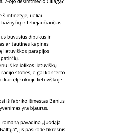
a. 7-ojo dešimtmečio Čikagą?
 šimtmetyje, uoliai
ų bažnyčių ir tebejaučiančias
ius buvusius dipukus ir
es ar tautines kapines.
tą lietuviškos parapijos
patirčių.
nu iš keliolikos lietuviškų
 radijo stoties, o gal koncerto
 kartėlį kokioje lietuviškoje
si iš fabriko išmestas Benius
gyvenimas yra bjaurus.
io romaną pavadino „Juodąja
ltąja“, jis pasirodė tikresnis