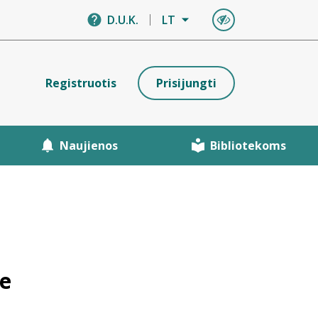
D.U.K.
LT
Registruotis
Prisijungti
Naujienos
Bibliotekoms
je