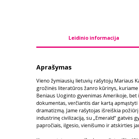
Leidinio informacija
Aprašymas
Vieno žymiausių lietuvių rašytojų Mariaus Ka
grožinės literatūros žanro kūrinys, kuriame 
Beniaus Uoginto gyvenimas Amerikoje, bet i
dokumentas, verčiantis dar kartą apmąstyti r
dramatizmą. Jame rašytojas išreiškia požiūrį 
industrinę civilizaciją, su „Emerald“ gatvės 
papročiais, ilgesio, vienišumo ir atskirties j