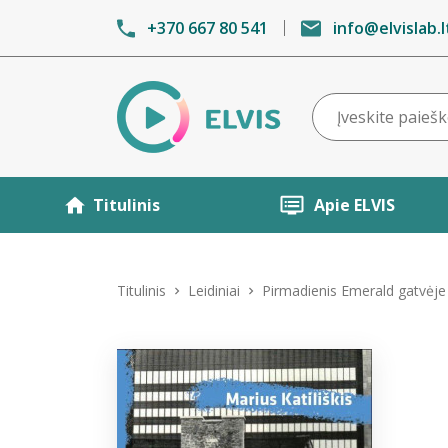
+370 667 80 541
info@elvislab.l
Titulinis
Apie ELVIS
Titulinis
Leidiniai
Pirmadienis Emerald gatvėje