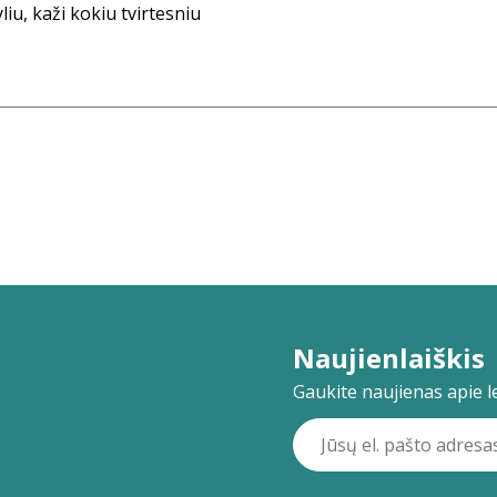
u, kaži kokiu tvirtesniu
Naujienlaiškis
Gaukite naujienas apie lei