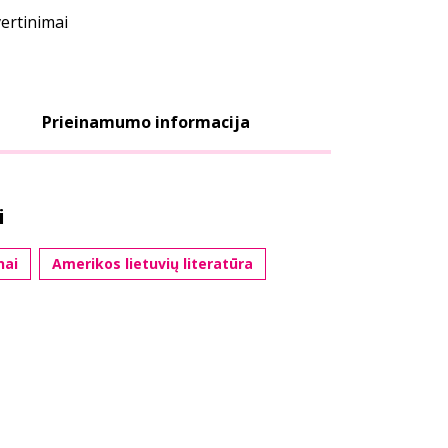
vertinimai
Prieinamumo informacija
i
nai
Amerikos lietuvių literatūra