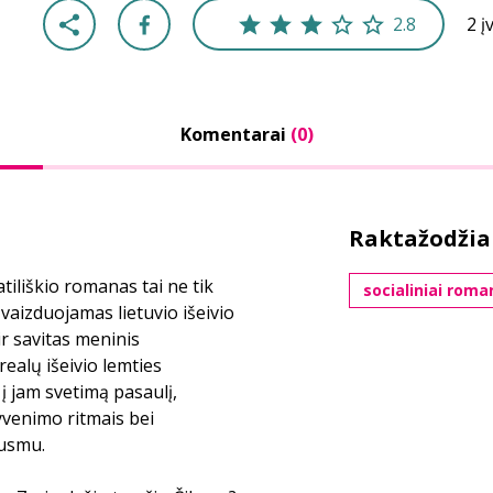
2.8
2 į
Komentarai
(0)
Raktažodžia
tiliškio romanas tai ne tik
socialiniai roma
vaizduojamas lietuvio išeivio
r savitas meninis
ealų išeivio lemties
į jam svetimą pasaulį,
gyvenimo ritmais bei
ausmu.