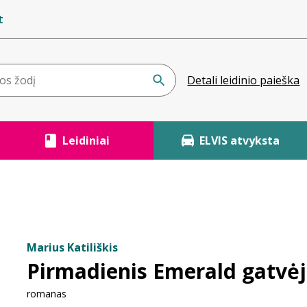
t
Detali leidinio paieška
Leidiniai
ELVIS atvyksta
Marius Katiliškis
Pirmadienis Emerald gatvė
romanas