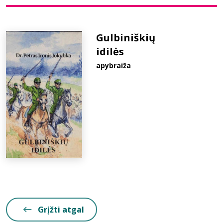
Bibliotekoms
Gulbiniškių
idilės
D.U.K.
apybraiža
+370 667 80 541
info@elvislab.lt
Grįžti atgal