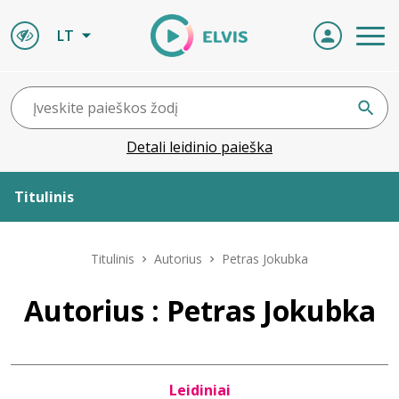
LT
Detali leidinio paieška
Titulinis
Apie ELVIS
Titulinis
Autorius
Petras Jokubka
Leidiniai
Autorius : Petras Jokubka
ELVIS atvyksta
Leidiniai
Naujienos