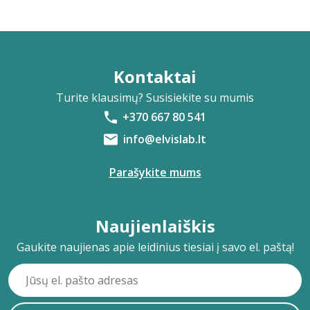
Kontaktai
Turite klausimų? Susisiekite su mumis
+370 667 80 541
info@elvislab.lt
Parašykite mums
Naujienlaiškis
Gaukite naujienas apie leidinius tiesiai į savo el. paštą!