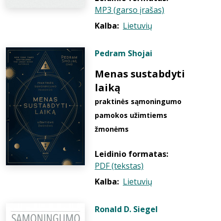
MP3 (garso įrašas)
Kalba:
Lietuvių
Pedram Shojai
Menas sustabdyti
laiką
praktinės sąmoningumo
pamokos užimtiems
žmonėms
Leidinio formatas:
PDF (tekstas)
Kalba:
Lietuvių
Ronald D. Siegel