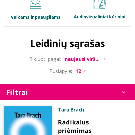
Bibliotekoms
Audiovizualiniai kūriniai
Vaikams ir paaugliams
D.U.K.
Leidinių sąrašas
+370 667 80 541
Rikiuoti pagal:
info@elvislab.lt
Puslapyje:
Filtrai
Tara Brach
Radikalus
priėmimas