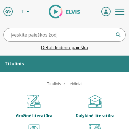
LT
Detali leidinio paieška
Titulinis
Apie ELVIS
Titulinis
Leidiniai
Leidiniai
ELVIS atvyksta
Grožinė literatūra
Dalykinė literatūra
Naujienos