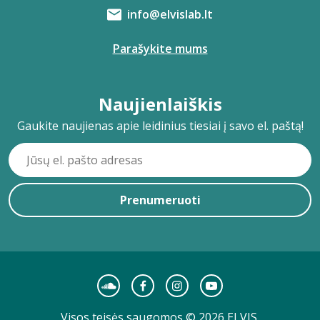
info@elvislab.lt
Parašykite mums
Naujienlaiškis
Gaukite naujienas apie leidinius tiesiai į savo el. paštą!
Prenumeruoti
Visos teisės saugomos © 2026 ELVIS.