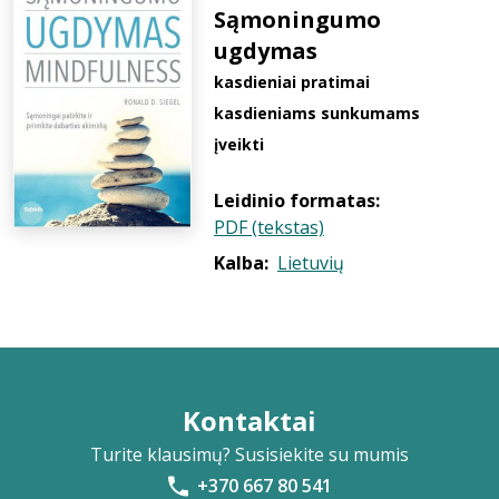
Sąmoningumo
ugdymas
kasdieniai pratimai
kasdieniams sunkumams
įveikti
Leidinio formatas:
PDF (tekstas)
Kalba:
Lietuvių
Kontaktai
Turite klausimų? Susisiekite su mumis
+370 667 80 541