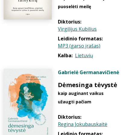
puoselėti meilę
Diktorius:
Virgilijus Kubilius
Leidinio formatas:
MP3 (garso įrašas)
Kalba:
Lietuvių
Gabrielė Germanavičienė
Dėmesinga tėvystė
kaip auginant vaikus
užaugti pačiam
Diktorius:
Regina Jokubauskaitė
Leidinio formatas: