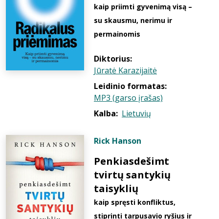
kaip priimti gyvenimą visą –
su skausmu, nerimu ir
permainomis
Diktorius:
Jūratė Karazijaitė
Leidinio formatas:
MP3 (garso įrašas)
Kalba:
Lietuvių
Rick Hanson
Penkiasdešimt
tvirtų santykių
taisyklių
kaip spręsti konfliktus,
stiprinti tarpusavio ryšius ir