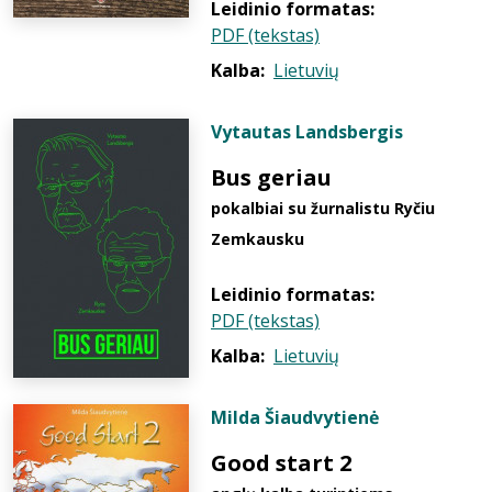
Leidinio formatas:
PDF (tekstas)
Kalba:
Lietuvių
Vytautas Landsbergis
Bus geriau
pokalbiai su žurnalistu Ryčiu
Zemkausku
Leidinio formatas:
PDF (tekstas)
Kalba:
Lietuvių
Milda Šiaudvytienė
Good start 2