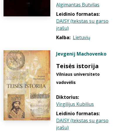
Algimantas Butvilas
Leidinio formatas:
DAISY (tekstas su garso
įrašu)
Kalba:
Lietuvių
Jevgenij Machovenko
Teisės istorija
Vilniaus universiteto
vadovėlis
Diktorius:
Virgilijus Kubilius
Leidinio formatas:
DAISY (tekstas su garso
įrašu)