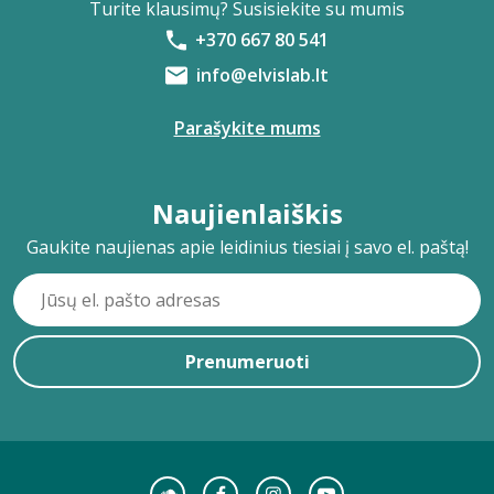
Turite klausimų? Susisiekite su mumis
+370 667 80 541
info@elvislab.lt
Parašykite mums
Naujienlaiškis
Gaukite naujienas apie leidinius tiesiai į savo el. paštą!
Prenumeruoti