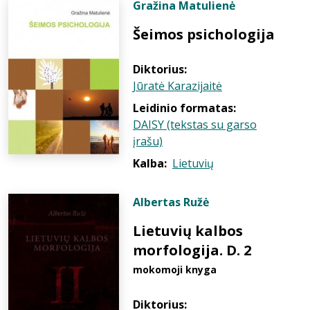
Gražina Matulienė
Šeimos psichologija
Diktorius:
Jūratė Karazijaitė
Leidinio formatas:
DAISY (tekstas su garso
įrašu)
Kalba:
Lietuvių
Albertas Ružė
Lietuvių kalbos
morfologija. D. 2
mokomoji knyga
Diktorius: