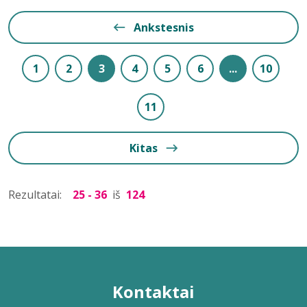
Ankstesnis
1
2
3
4
5
6
...
10
11
Kitas
Rezultatai:
25 - 36
iš
124
Kontaktai