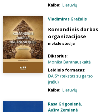
Kalba:
Lietuvių
Vladimiras Gražulis
Komandinis darbas
organizacijose
mokslo studija
Diktorius:
Monika Baranauskaitė
Leidinio formatas:
DAISY (tekstas su garso
įrašu)
Kalba:
Lietuvių
Rasa Grigonienė
,
Aušra Žemienė