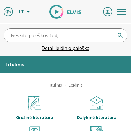
LT
Detali leidinio paieška
Titulinis
Apie ELVIS
Titulinis
Leidiniai
Leidiniai
ELVIS atvyksta
Grožinė literatūra
Dalykinė literatūra
Naujienos