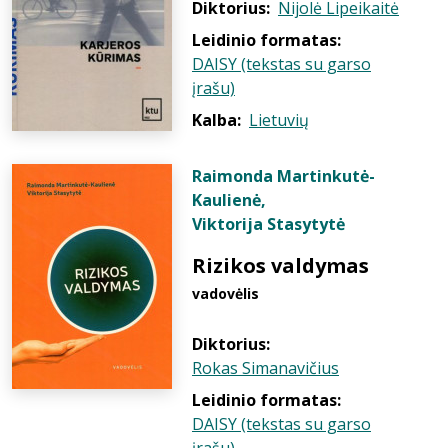
Diktorius:
Nijolė Lipeikaitė
Leidinio formatas:
DAISY (tekstas su garso
įrašu)
Kalba:
Lietuvių
Raimonda Martinkutė-
Kaulienė
,
Viktorija Stasytytė
Rizikos valdymas
vadovėlis
Diktorius:
Rokas Simanavičius
Leidinio formatas:
DAISY (tekstas su garso