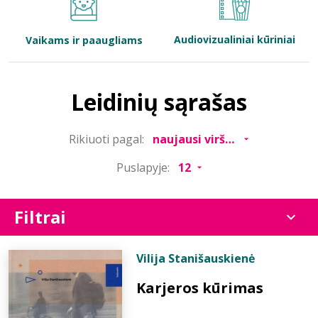
Bibliotekoms
Audiovizualiniai kūriniai
Vaikams ir paaugliams
D.U.K.
Leidinių sąrašas
+370 667 80 541
Rikiuoti pagal:
info@elvislab.lt
Puslapyje:
Filtrai
Vilija Stanišauskienė
Karjeros kūrimas