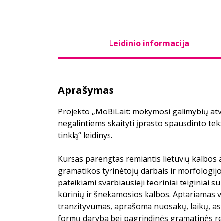
Leidinio informacija
Aprašymas
Projekto „MoBiLait: mokymosi galimybių a
negalintiems skaityti įprasto spausdinto tek
tinklą“ leidinys.
Kursas parengtas remiantis lietuvių kalbo
gramatikos tyrinėtojų darbais ir morfologij
pateikiami svarbiausieji teoriniai teiginiai su
kūrinių ir šnekamosios kalbos. Aptariamas v
tranzityvumas, aprašoma nuosakų, laikų, as
formų daryba bei pagrindinės gramatinės re