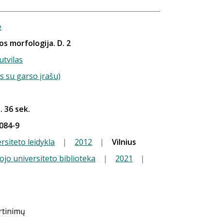
ė
os morfologija. D. 2
utvilas
s su garso įrašu)
. 36 sek.
084-9
rsiteto leidykla
|
2012
|
Vilnius
ojo universiteto biblioteka
|
2021
|
ertinimų