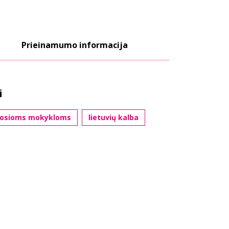
Prieinamumo informacija
i
štosioms mokykloms
lietuvių kalba