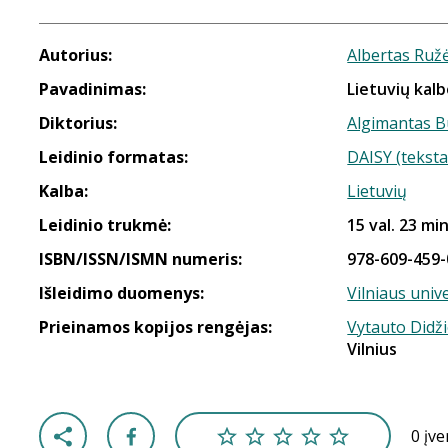
Autorius:
Albertas Ruž
Pavadinimas:
Lietuvių kalb
Diktorius:
Algimantas B
Leidinio formatas:
DAISY (teksta
Kalba:
Lietuvių
Leidinio trukmė:
15 val. 23 min
ISBN/ISSN/ISMN numeris:
978-609-459-
Išleidimo duomenys:
Vilniaus unive
Prieinamos kopijos rengėjas:
Vytauto Didži
Vilnius
0 įv