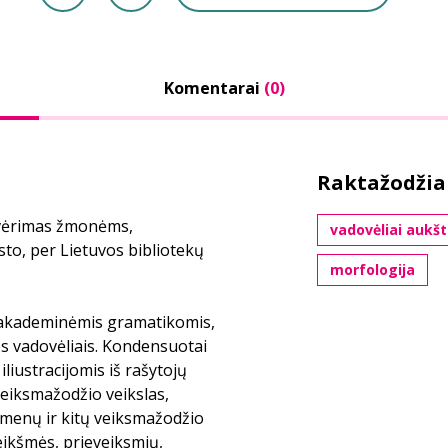
Komentarai
(0)
Raktažodžia
tvėrimas žmonėms,
vadovėliai auk
sto, per Lietuvos bibliotekų
morfologija
s akademinėmis gramatikomis,
os vadovėliais. Kondensuotai
 iliustracijomis iš rašytojų
eiksmažodžio veikslas,
menų ir kitų veiksmažodžio
ikšmės, prieveiksmių,