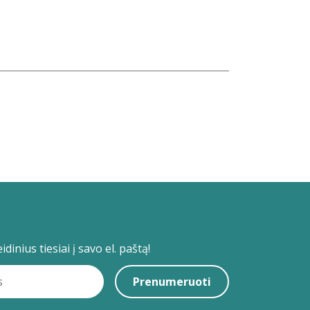
dinius tiesiai į savo el. paštą!
Prenumeruoti