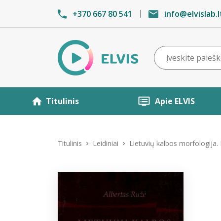
+370 667 80 541
info@elvislab.l
Titulinis
Apie ELVIS
Titulinis
Leidiniai
Lietuvių kalbos morfologija. 