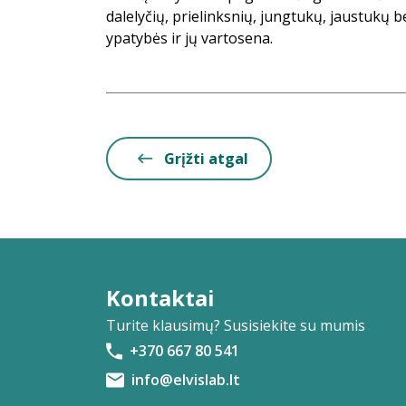
dalelyčių, prielinksnių, jungtukų, jaustukų 
ypatybės ir jų vartosena.
Grįžti atgal
Kontaktai
Turite klausimų? Susisiekite su mumis
+370 667 80 541
info@elvislab.lt