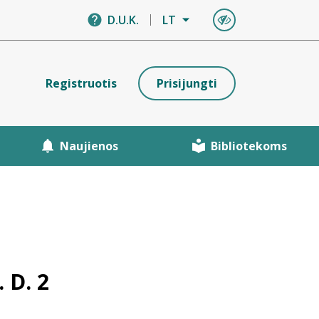
D.U.K.
LT
Registruotis
Prisijungti
Naujienos
Bibliotekoms
 D. 2