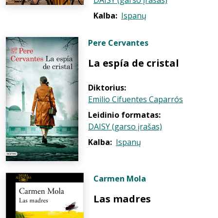
DAISY (garso įrašas)
Kalba:
Ispanų
Pere Cervantes
La espía de cristal
Diktorius:
Emilio Cifuentes Caparrós
Leidinio formatas:
DAISY (garso įrašas)
Kalba:
Ispanų
Carmen Mola
Las madres