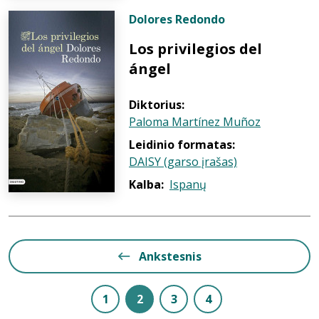
Dolores Redondo
Los privilegios del
ángel
Diktorius:
Paloma Martínez Muñoz
Leidinio formatas:
DAISY (garso įrašas)
Kalba:
Ispanų
Ankstesnis
1
2
3
4