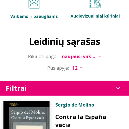
Bibliotekoms
Audiovizualiniai kūriniai
Vaikams ir paaugliams
D.U.K.
Leidinių sąrašas
+370 667 80 541
Rikiuoti pagal:
info@elvislab.lt
Puslapyje:
Filtrai
Sergio de Molino
Contra la España
vacía