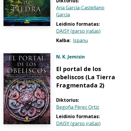
Diktorius:
Ana García-Castellano
García
Leidinio formatas:
DAISY (garso įrašas)
Kalba:
Ispanų
N. K. Jemisin
El portal de los
obeliscos (La Tierra
Fragmentada 2)
Diktorius:
Begoña Pérez Ortiz
Leidinio formatas:
DAISY (garso įrašas)