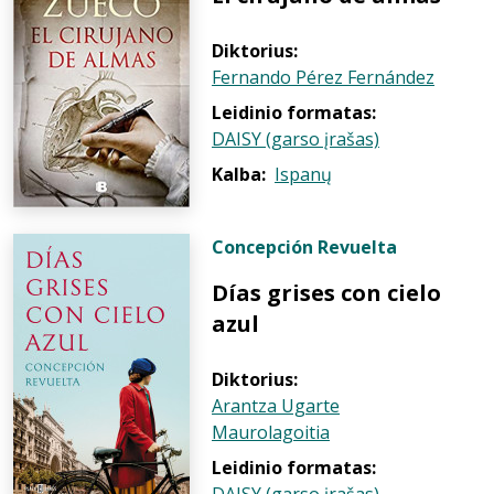
Diktorius:
Fernando Pérez Fernández
Leidinio formatas:
DAISY (garso įrašas)
Kalba:
Ispanų
Concepción Revuelta
Días grises con cielo
azul
Diktorius:
Arantza Ugarte
Maurolagoitia
Leidinio formatas: