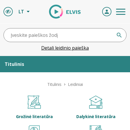
LT
Detali leidinio paieška
Titulinis
Apie ELVIS
Titulinis
Leidiniai
Leidiniai
ELVIS atvyksta
Grožinė literatūra
Dalykinė literatūra
Naujienos