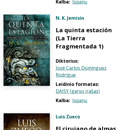
Kalba:
Ispanų
N. K. Jemisin
La quinta estación
(La Tierra
Fragmentada 1)
Diktorius:
José Carlos Domínguez
Rodrígue
Leidinio formatas:
DAISY (garso įrašas)
Kalba:
Ispanų
Luis Zueco
El cirujano de almas