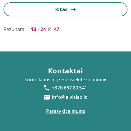
Kitas
Rezultatai:
13 - 24
iš
47
Kontaktai
Turite klausimų? Susisiekite su mumis
+370 667 80 541
info@elvislab.lt
Parašykite mums