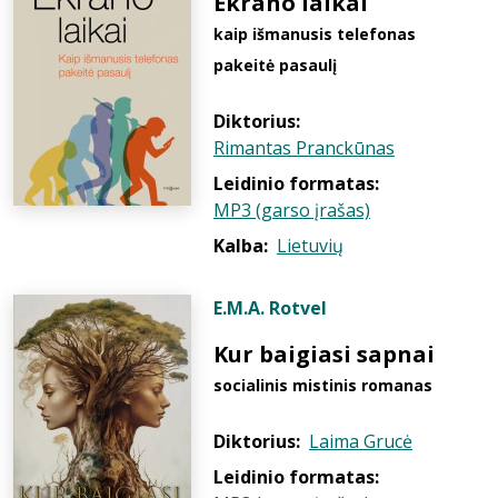
Ekrano laikai
kaip išmanusis telefonas
pakeitė pasaulį
Diktorius:
Rimantas Pranckūnas
Leidinio formatas:
MP3 (garso įrašas)
Kalba:
Lietuvių
E.M.A. Rotvel
Kur baigiasi sapnai
socialinis mistinis romanas
Diktorius:
Laima Grucė
Leidinio formatas: