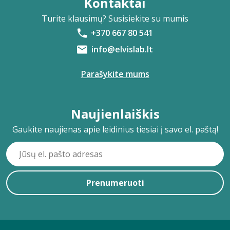
Kontaktai
Turite klausimų? Susisiekite su mumis
+370 667 80 541
info@elvislab.lt
Parašykite mums
Naujienlaiškis
Gaukite naujienas apie leidinius tiesiai į savo el. paštą!
Prenumeruoti