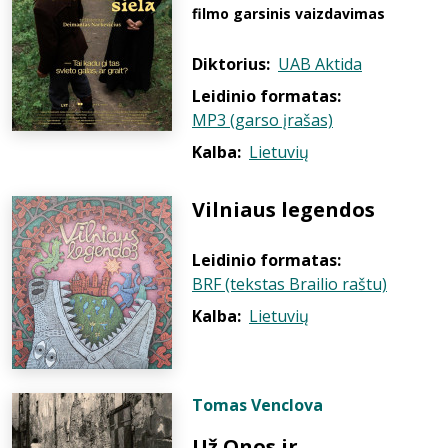
filmo garsinis vaizdavimas
Diktorius:
UAB Aktida
Leidinio formatas:
MP3 (garso įrašas)
Kalba:
Lietuvių
Vilniaus legendos
Leidinio formatas:
BRF (tekstas Brailio raštu)
Kalba:
Lietuvių
Tomas Venclova
Už Onos ir