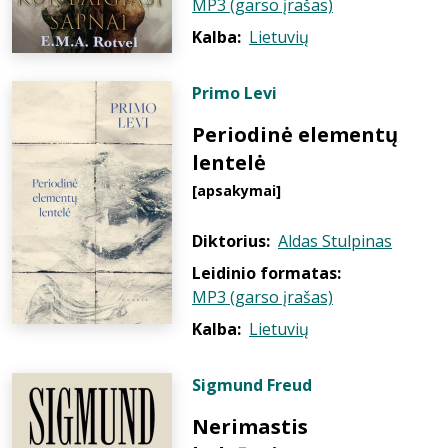
MP3 (garso įrašas)
Kalba:
Lietuvių
Primo Levi
Periodinė elementų
lentelė
[apsakymai]
Diktorius:
Aldas Stulpinas
Leidinio formatas:
MP3 (garso įrašas)
Kalba:
Lietuvių
Sigmund Freud
Nerimastis