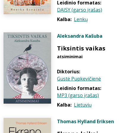
Leidinio formatas:
DAISY (garso įrašas)
Kalba:
Lenkų
Aleksandra Kašuba
Tiksintis vaikas
atsiminimai
Diktorius:
Gustė Pupkevičienė
Leidinio formatas:
MP3 (garso įrašas)
Kalba:
Lietuvių
Thomas Hylland Eriksen