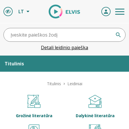
LT
Detali leidinio paieška
Titulinis
Apie ELVIS
Titulinis
Leidiniai
Leidiniai
ELVIS atvyksta
Grožinė literatūra
Dalykinė literatūra
Naujienos