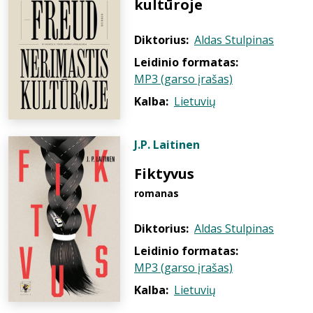
kultūroje
Diktorius:
Aldas Stulpinas
Leidinio formatas:
MP3 (garso įrašas)
Kalba:
Lietuvių
J.P. Laitinen
Fiktyvus
romanas
Diktorius:
Aldas Stulpinas
Leidinio formatas:
MP3 (garso įrašas)
Kalba:
Lietuvių