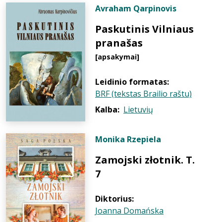
Avraham Qarpinovis
Paskutinis Vilniaus
pranašas
[apsakymai]
Leidinio formatas:
BRF (tekstas Brailio raštu)
Kalba:
Lietuvių
Monika Rzepiela
Zamojski złotnik. T.
7
Diktorius:
Joanna Domańska