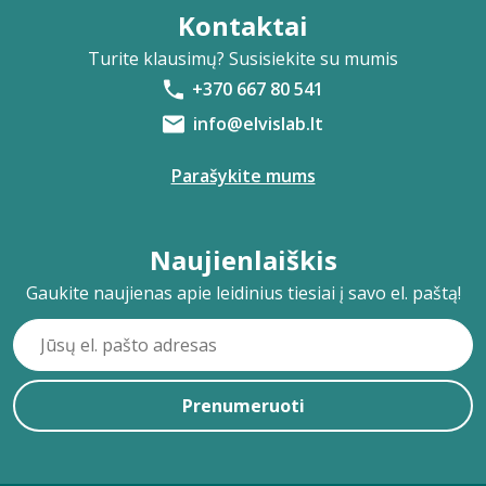
Kontaktai
Turite klausimų? Susisiekite su mumis
+370 667 80 541
info@elvislab.lt
Parašykite mums
Naujienlaiškis
Gaukite naujienas apie leidinius tiesiai į savo el. paštą!
Prenumeruoti