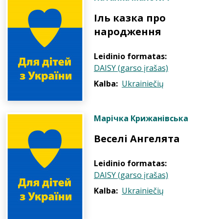
Іль казка про
народження
Leidinio formatas:
DAISY (garso įrašas)
Kalba:
Ukrainiečių
Марічка Крижанівська
Веселі Ангелята
Leidinio formatas:
DAISY (garso įrašas)
Kalba:
Ukrainiečių