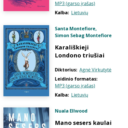
MP3 (garso įrašas)
Kalba:
Lietuvių
Santa Montefiore
,
Simon Sebag Montefiore
Karališkieji
Londono triušiai
Diktorius:
Agnė Virkutytė
Leidinio formatas:
MP3 (garso įrašas)
Kalba:
Lietuvių
Nuala Ellwood
Mano sesers kaulai