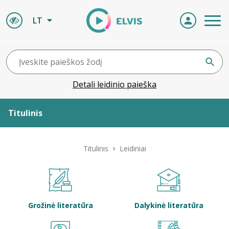
LT
Detali leidinio paieška
Titulinis
Apie ELVIS
Titulinis
Leidiniai
Leidiniai
ELVIS atvyksta
Grožinė literatūra
Dalykinė literatūra
Naujienos