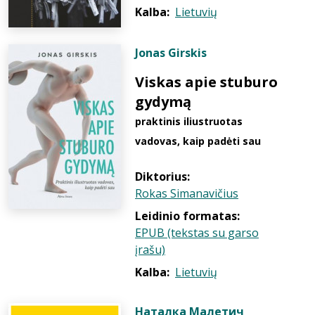
Kalba:
Lietuvių
Jonas Girskis
Viskas apie stuburo
gydymą
praktinis iliustruotas
vadovas, kaip padėti sau
Diktorius:
Rokas Simanavičius
Leidinio formatas:
EPUB (tekstas su garso
įrašu)
Kalba:
Lietuvių
Наталка Малетич