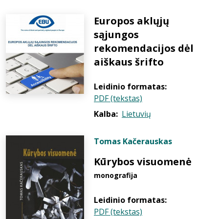
Europos aklųjų
sąjungos
rekomendacijos dėl
aiškaus šrifto
Leidinio formatas:
PDF (tekstas)
Kalba:
Lietuvių
Tomas Kačerauskas
Kūrybos visuomenė
monografija
Leidinio formatas:
PDF (tekstas)