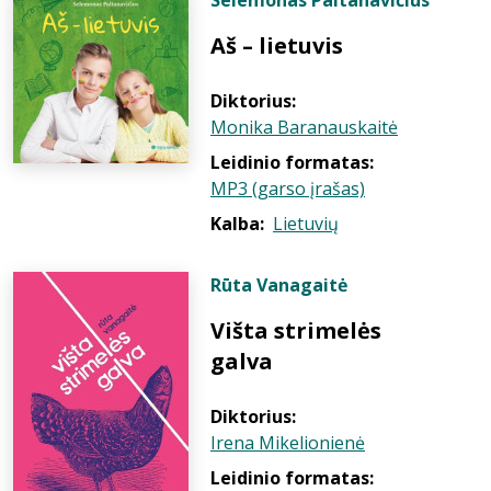
Selemonas Paltanavičius
Aš – lietuvis
Diktorius:
Monika Baranauskaitė
Leidinio formatas:
MP3 (garso įrašas)
Kalba:
Lietuvių
Rūta Vanagaitė
Višta strimelės
galva
Diktorius:
Irena Mikelionienė
Leidinio formatas: