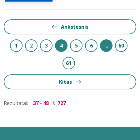
Ankstesnis
1
2
3
4
5
6
...
60
61
Kitas
Rezultatai:
37 - 48
iš
727