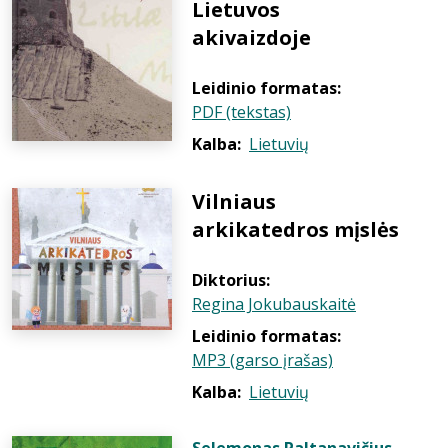
Lietuvos
akivaizdoje
Leidinio formatas:
PDF (tekstas)
Kalba:
Lietuvių
Vilniaus
arkikatedros mįslės
Diktorius:
Regina Jokubauskaitė
Leidinio formatas:
MP3 (garso įrašas)
Kalba:
Lietuvių