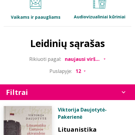
Bibliotekoms
Audiovizualiniai kūriniai
Vaikams ir paaugliams
D.U.K.
Leidinių sąrašas
+370 667 80 541
Rikiuoti pagal:
info@elvislab.lt
Puslapyje:
Filtrai
Viktorija Daujotytė-
Pakerienė
Lituanistika