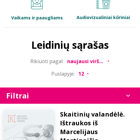
Bibliotekoms
Audiovizualiniai kūriniai
Vaikams ir paaugliams
D.U.K.
Leidinių sąrašas
+370 667 80 541
Rikiuoti pagal:
info@elvislab.lt
Puslapyje:
Filtrai
Skaitinių valandėlė.
Ištraukos iš
Marcelijaus