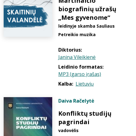
Martinaičio
biografinių užrašų
„Mes gyvenome“
leidinyje skamba Sauliaus
Petreikio muzika
Diktorius:
Janina Vileikienė
Leidinio formatas:
MP3 (garso įrašas)
Kalba:
Lietuvių
Daiva Račelytė
Konfliktų studijų
pagrindai
vadovėlis