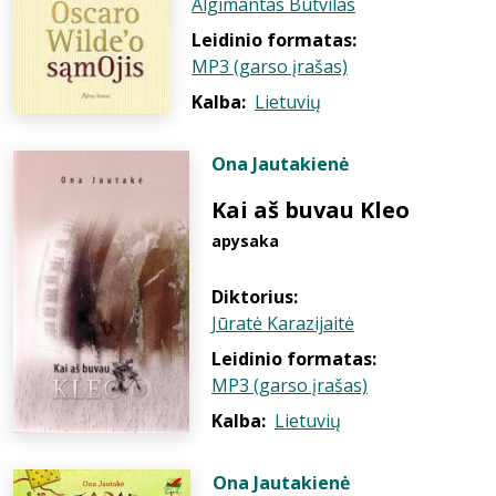
Algimantas Butvilas
Leidinio formatas:
MP3 (garso įrašas)
Kalba:
Lietuvių
Ona Jautakienė
Kai aš buvau Kleo
apysaka
Diktorius:
Jūratė Karazijaitė
Leidinio formatas:
MP3 (garso įrašas)
Kalba:
Lietuvių
Ona Jautakienė