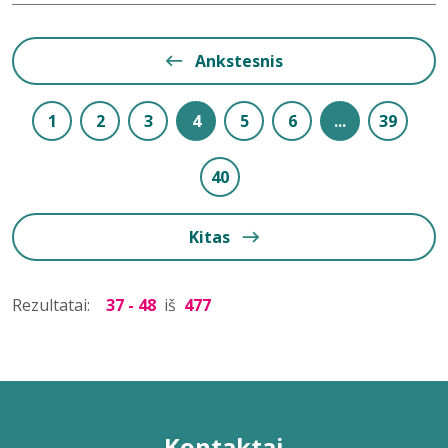
Ankstesnis
1
2
3
4
5
6
...
39
40
Kitas
Rezultatai:
37 - 48
iš
477
Kontaktai