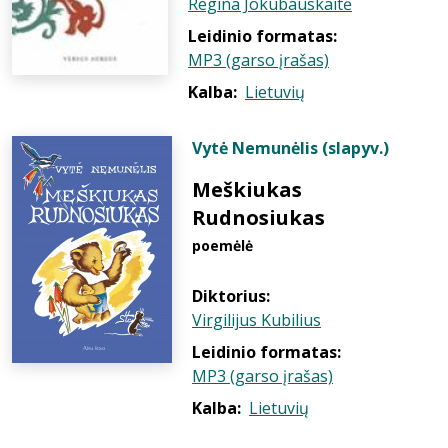
Regina Jokubauskaitė
Leidinio formatas:
MP3 (garso įrašas)
Kalba:
Lietuvių
Vytė Nemunėlis (slapyv.)
Meškiukas
Rudnosiukas
poemėlė
Diktorius:
Virgilijus Kubilius
Leidinio formatas:
MP3 (garso įrašas)
Kalba:
Lietuvių