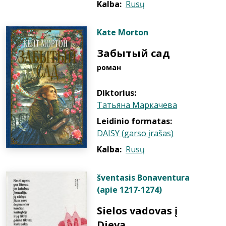
Kalba:
Rusų
Kate Morton
Забытый сад
роман
Diktorius:
Татьяна Маркачева
Leidinio formatas:
DAISY (garso įrašas)
Kalba:
Rusų
šventasis Bonaventura
(apie 1217-1274)
Sielos vadovas į
Dievą