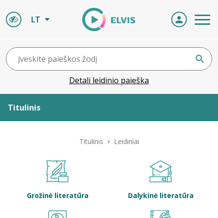
LT
Detali leidinio paieška
Titulinis
Apie ELVIS
Titulinis
Leidiniai
Leidiniai
ELVIS atvyksta
Grožinė literatūra
Dalykinė literatūra
Naujienos