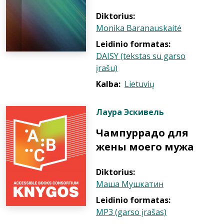
Diktorius:
Monika Baranauskaitė
Leidinio formatas:
DAISY (tekstas su garso
įrašu)
Kalba:
Lietuvių
Лаура Эскивель
Чампуррадо для
жены моего мужа
Diktorius:
Маша Мушкатин
Leidinio formatas:
MP3 (garso įrašas)