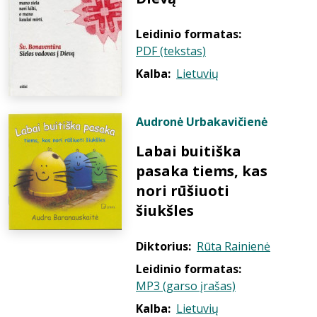
Leidinio formatas:
PDF (tekstas)
Kalba:
Lietuvių
Audronė Urbakavičienė
Labai buitiška
pasaka tiems, kas
nori rūšiuoti
šiukšles
Diktorius:
Rūta Rainienė
Leidinio formatas:
MP3 (garso įrašas)
Kalba:
Lietuvių