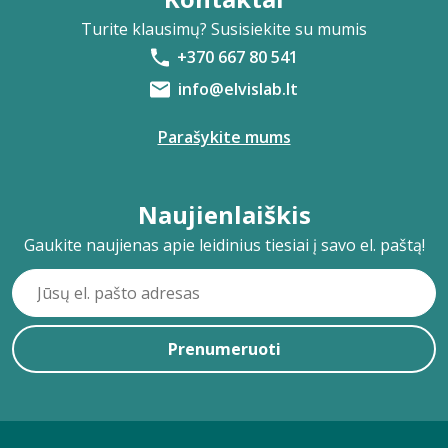
Turite klausimų? Susisiekite su mumis
+370 667 80 541
info@elvislab.lt
Parašykite mums
Naujienlaiškis
Gaukite naujienas apie leidinius tiesiai į savo el. paštą!
Prenumeruoti