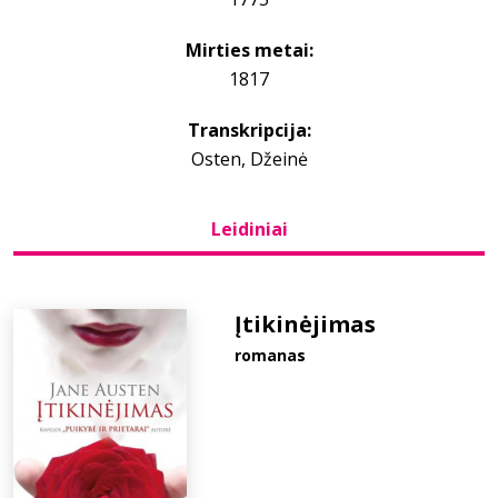
Mirties metai:
Bibliotekoms
1817
D.U.K.
Transkripcija:
Osten, Džeinė
+370 667 80 541
Leidiniai
info@elvislab.lt
Įtikinėjimas
romanas