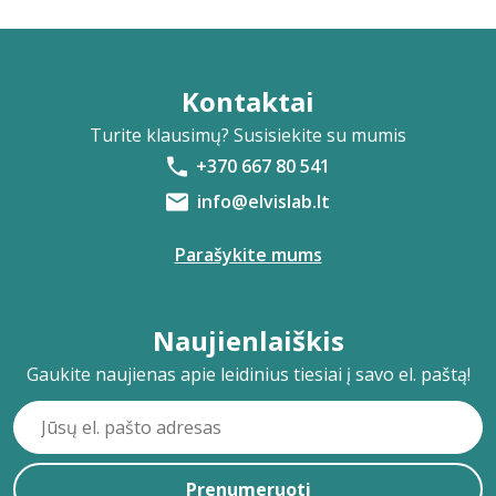
Kontaktai
Turite klausimų? Susisiekite su mumis
+370 667 80 541
info@elvislab.lt
Parašykite mums
Naujienlaiškis
Gaukite naujienas apie leidinius tiesiai į savo el. paštą!
Prenumeruoti