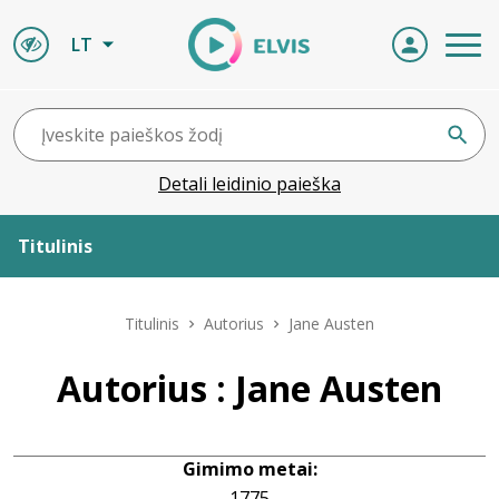
LT
Detali leidinio paieška
Titulinis
Apie ELVIS
Titulinis
Autorius
Jane Austen
Leidiniai
Autorius : Jane Austen
ELVIS atvyksta
Gimimo metai:
Naujienos
1775