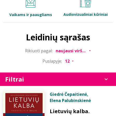
Bibliotekoms
Audiovizualiniai kūriniai
Vaikams ir paaugliams
D.U.K.
Leidinių sąrašas
+370 667 80 541
Rikiuoti pagal:
info@elvislab.lt
Puslapyje:
Filtrai
Giedrė Čepaitienė
,
Elena Palubinskienė
Lietuvių kalba.