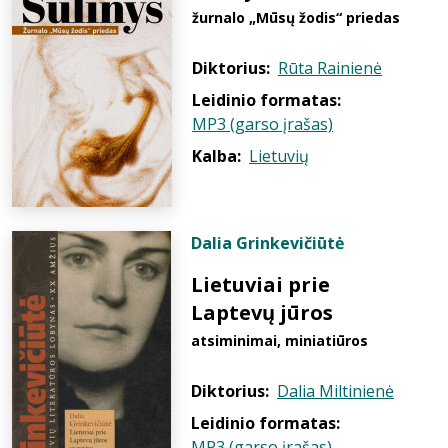
žurnalo „Mūsų žodis“ priedas
Diktorius:
Rūta Rainienė
Leidinio formatas:
MP3 (garso įrašas)
Kalba:
Lietuvių
Dalia Grinkevičiūtė
Lietuviai prie
Laptevų jūros
atsiminimai, miniatiūros
Diktorius:
Dalia Miltinienė
Leidinio formatas:
MP3 (garso įrašas)