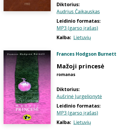
Diktorius:
Audrius Čaikauskas
Leidinio formatas:
MP3 (garso įrašas)
Kalba:
Lietuvių
Frances Hodgson Burnett
Mažoji princesė
romanas
Diktorius:
Aušrinė Jurgelionytė
Leidinio formatas:
MP3 (garso įrašas)
Kalba:
Lietuvių