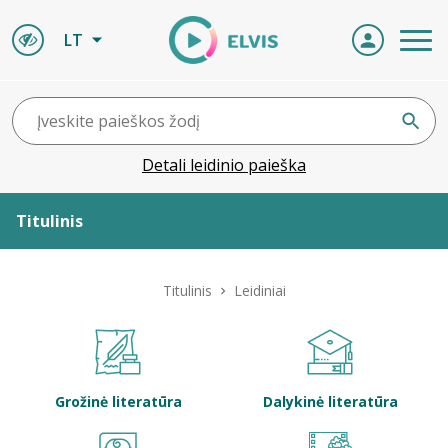
LT
Detali leidinio paieška
Titulinis
Apie ELVIS
Titulinis
Leidiniai
Leidiniai
ELVIS atvyksta
Grožinė literatūra
Dalykinė literatūra
Naujienos