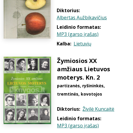
Diktorius:
Albertas Aužbikavičius
Leidinio formatas:
MP3 (garso įrašas)
Kalba:
Lietuvių
Žymiosios XX
amžiaus Lietuvos
moterys. Kn. 2
partizanės, ryšininkės,
tremtinės, kovotojos
Diktorius:
Živilė Kuncaitė
Leidinio formatas:
MP3 (garso įrašas)