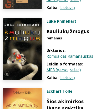
Kalba:
Lietuvių
Luke Rhinehart
Kauliukų žmogus
romanas
Diktorius:
Romualdas Ramanauskas
Leidinio formatas:
MP3 (garso įrašas)
Kalba:
Lietuvių
Eckhart Tolle
Šios akimirkos
jėgos praktika