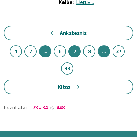
Kalba:
Lietuvių
Ankstesnis
1
2
...
6
7
8
...
37
38
Kitas
Rezultatai:
73 - 84
iš
448