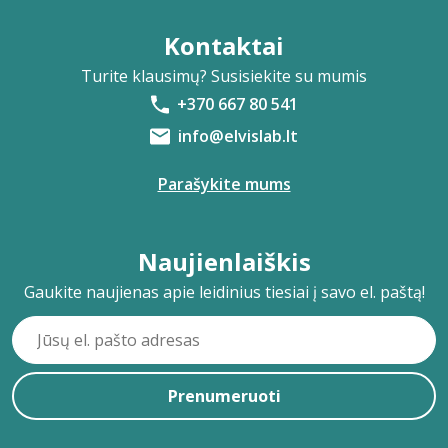
Kontaktai
Turite klausimų? Susisiekite su mumis
+370 667 80 541
info@elvislab.lt
Parašykite mums
Naujienlaiškis
Gaukite naujienas apie leidinius tiesiai į savo el. paštą!
Prenumeruoti