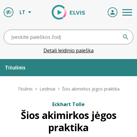
LT
Detali leidinio paieška
Titulinis
Apie ELVIS
Titulinis
Leidiniai
Šios akimirkos jėgos praktika
Leidiniai
Eckhart Tolle
Šios akimirkos jėgos
ELVIS atvyksta
praktika
Naujienos