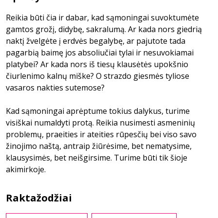
Reikia būti čia ir dabar, kad sąmoningai suvoktumėte
gamtos grožį, didybę, sakralumą. Ar kada nors giedrią
naktį žvelgėte į erdvės begalybę, ar pajutote tada
pagarbią baimę jos absoliučiai tylai ir nesuvokiamai
platybei? Ar kada nors iš tiesų klausėtės upokšnio
čiurlenimo kalnų miške? O strazdo giesmės tyliose
vasaros nakties sutemose?
Kad sąmoningai aprėptume tokius dalykus, turime
visiškai numaldyti protą. Reikia nusimesti asmeninių
problemų, praeities ir ateities rūpesčių bei viso savo
žinojimo naštą, antraip žiūrėsime, bet nematysime,
klausysimės, bet neišgirsime. Turime būti tik šioje
akimirkoje.
Raktažodžiai