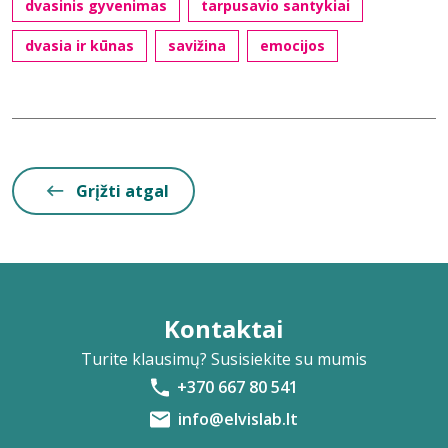
dvasinis gyvenimas
tarpusavio santykiai
dvasia ir kūnas
savižina
emocijos
Grįžti atgal
Kontaktai
Turite klausimų? Susisiekite su mumis
+370 667 80 541
info@elvislab.lt