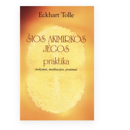
Bibliotekoms
D.U.K.
+370 667 80 541
info@elvislab.lt