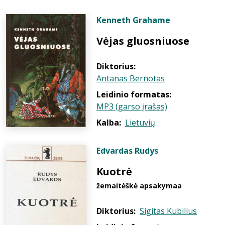
Kenneth Grahame
Vėjas gluosniuose
Diktorius:
Antanas Bernotas
Leidinio formatas:
MP3 (garso įrašas)
Kalba:
Lietuvių
Edvardas Rudys
Kuotrė
žemaitėškė apsakymaa
Diktorius:
Sigitas Kubilius