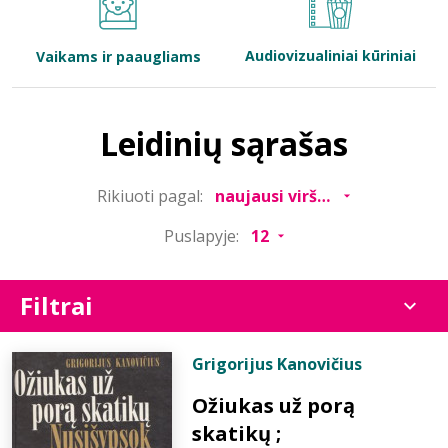
Bibliotekoms
Audiovizualiniai kūriniai
Vaikams ir paaugliams
D.U.K.
Leidinių sąrašas
+370 667 80 541
Rikiuoti pagal:
info@elvislab.lt
Puslapyje:
Filtrai
Grigorijus Kanovičius
Ožiukas už porą
skatikų ;