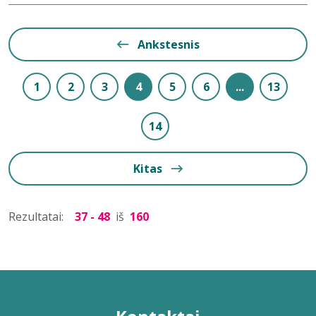
Ankstesnis
1
2
3
4
5
6
...
13
14
Kitas
Rezultatai:
37 - 48
iš
160