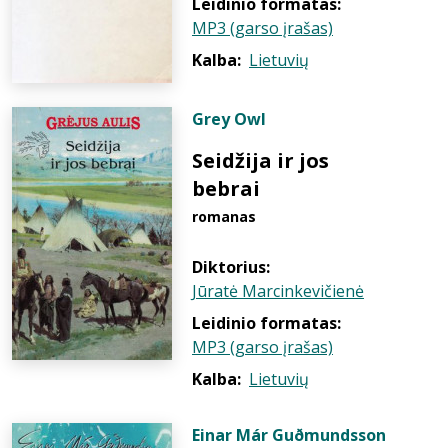
Leidinio formatas:
MP3 (garso įrašas)
Kalba:
Lietuvių
Grey Owl
Seidžija ir jos
bebrai
romanas
Diktorius:
Jūratė Marcinkevičienė
Leidinio formatas:
MP3 (garso įrašas)
Kalba:
Lietuvių
Einar Már Guðmundsson