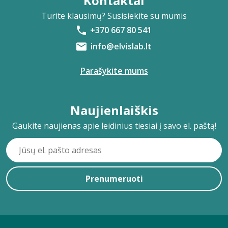
Kontaktai
Turite klausimų? Susisiekite su mumis
+370 667 80 541
info@elvislab.lt
Parašykite mums
Naujienlaiškis
Gaukite naujienas apie leidinius tiesiai į savo el. paštą!
Prenumeruoti