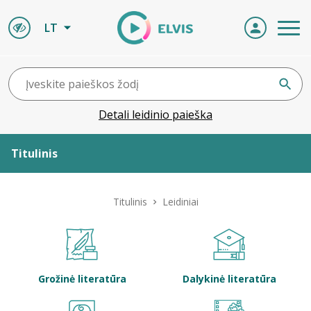
LT
Detali leidinio paieška
Titulinis
Apie ELVIS
Titulinis
Leidiniai
Leidiniai
ELVIS atvyksta
Grožinė literatūra
Dalykinė literatūra
Naujienos