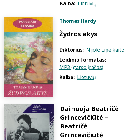
Kalba:
Lietuvių
Thomas Hardy
Žydros akys
Diktorius:
Nijolė Lipeikaitė
Leidinio formatas:
MP3 (garso įrašas)
Kalba:
Lietuvių
Dainuoja Beatričė
Grincevičiūtė =
Beatričė
Grincevičiūtė