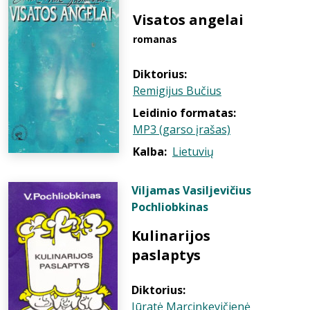
Visatos angelai
romanas
Diktorius:
Remigijus Bučius
Leidinio formatas:
MP3 (garso įrašas)
Kalba:
Lietuvių
Viljamas Vasiljevičius
Pochliobkinas
Kulinarijos
paslaptys
Diktorius:
Jūratė Marcinkevičienė