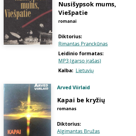
Nusišypsok mums,
Viešpatie
romanai
Diktorius:
Rimantas Pranckūnas
Leidinio formatas:
MP3 (garso įrašas)
Kalba:
Lietuvių
Arved Viirlaid
Kapai be kryžių
romanas
Diktorius:
Algimantas Bružas