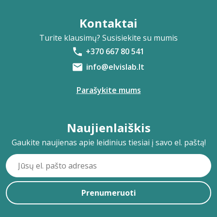
Kontaktai
Turite klausimų? Susisiekite su mumis
+370 667 80 541
info@elvislab.lt
Parašykite mums
Naujienlaiškis
Gaukite naujienas apie leidinius tiesiai į savo el. paštą!
Prenumeruoti