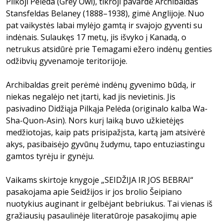
Pilkoji Pelėda (Grey Owl), tikroji pavardė Archibaldas
Stansfeldas Belaney (1888–1938), gimė Anglijoje. Nuo
pat vaikystės labai mylėjo gamtą ir svajojo gyventi su
indėnais. Sulaukęs 17 metų, jis išvyko į Kanadą, o
netrukus atsidūrė prie Temagami ežero indėnų genties
odžibvių gyvenamoje teritorijoje.
Archibaldas greit perėmė indėnų gyvenimo būdą, ir
niekas negalėjo net įtarti, kad jis nevietinis. Jis
pasivadino Didžiąja Pilkąja Pelėda (originalo kalba Wa-
Sha-Quon-Asin). Nors kurį laiką buvo užkietėjęs
medžiotojas, kaip pats prisipažįsta, kartą jam atsivėrė
akys, pasibaisėjo gyvūnų žudymu, tapo entuziastingu
gamtos tyrėju ir gynėju.
Vaikams skirtoje knygoje „SEIDŽIJA IR JOS BEBRAI“
pasakojama apie Seidžijos ir jos brolio Šeipiano
nuotykius auginant ir gelbėjant bebriukus. Tai vienas iš
gražiausių pasaulinėje literatūroje pasakojimų apie