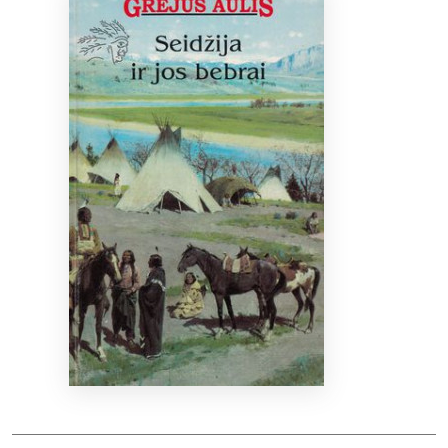
Bibliotekoms
D.U.K.
+370 667 80 541
info@elvislab.lt