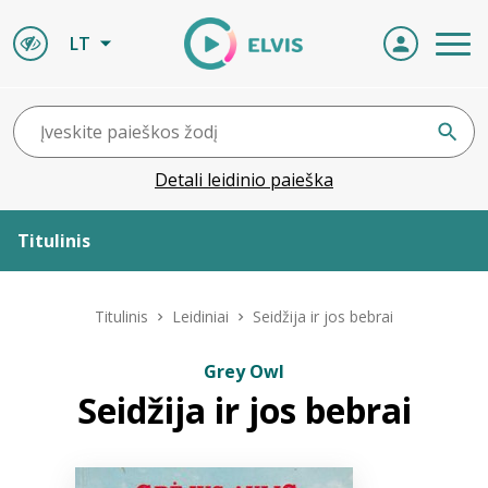
LT
Detali leidinio paieška
Titulinis
Apie ELVIS
Titulinis
Leidiniai
Seidžija ir jos bebrai
Leidiniai
Grey Owl
Seidžija ir jos bebrai
ELVIS atvyksta
Naujienos