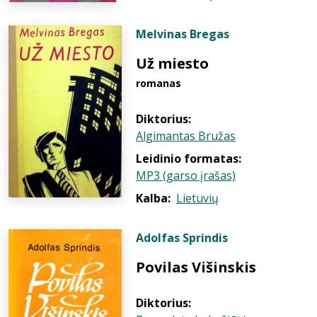
Melvinas Bregas
Už miesto
romanas
Diktorius:
Algimantas Bružas
Leidinio formatas:
MP3 (garso įrašas)
Kalba:
Lietuvių
Adolfas Sprindis
Povilas Višinskis
Diktorius: