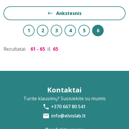
Ankstesnis
1
2
3
4
5
6
Rezultatai:
61 - 65
iš
65
Kontaktai
Turite klausimų? Susisiekite su mumis
+370 667 80 541
info@elvislab.lt