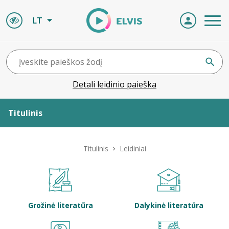
LT
Detali leidinio paieška
Titulinis
Apie ELVIS
Titulinis
Leidiniai
Leidiniai
ELVIS atvyksta
Grožinė literatūra
Dalykinė literatūra
Naujienos