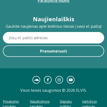
Parašykite mums
Naujienlaiškis
Gaukite naujienas apie leidinius tiesiai į savo el. paštą!
Prenumeruoti
Visos teisės saugomos © 2026 ELVIS.
Privatumo
Naudojimosi
Slapukų
Vartotojo
taisyklės
taisyklės
politika
vadovas