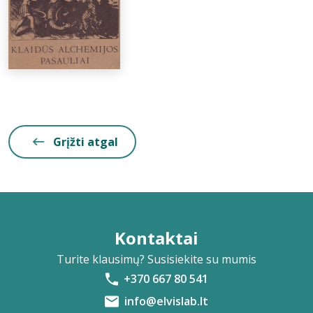
Grįžti atgal
Kontaktai
Turite klausimų? Susisiekite su mumis
+370 667 80 541
info@elvislab.lt