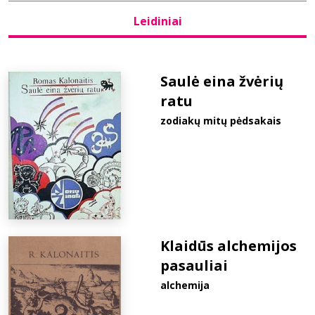
Leidiniai
Bibliotekoms
D.U.K.
Saulė eina žvėrių
ratu
zodiakų mitų pėdsakais
+370 667 80 541
info@elvislab.lt
Klaidūs alchemijos
pasauliai
alchemija