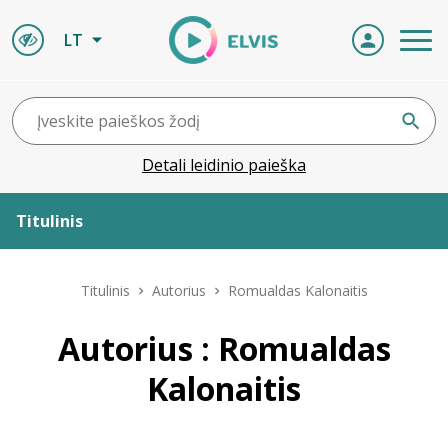
LT
Detali leidinio paieška
Titulinis
Apie ELVIS
Titulinis
Autorius
Romualdas Kalonaitis
Leidiniai
Autorius : Romualdas
Kalonaitis
ELVIS atvyksta
Naujienos