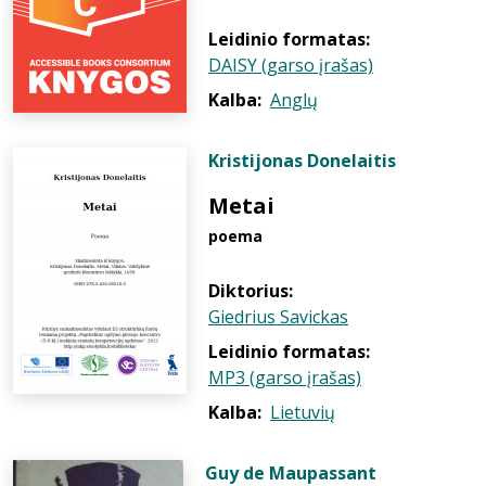
Leidinio formatas:
DAISY (garso įrašas)
Kalba:
Anglų
Kristijonas Donelaitis
Metai
poema
Diktorius:
Giedrius Savickas
Leidinio formatas:
MP3 (garso įrašas)
Kalba:
Lietuvių
Guy de Maupassant