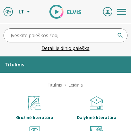
LT
Detali leidinio paieška
Titulinis
Apie ELVIS
Titulinis
Leidiniai
Leidiniai
ELVIS atvyksta
Grožinė literatūra
Dalykinė literatūra
Naujienos