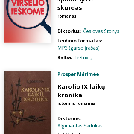
skurdas
romanas
Diktorius:
Česlovas Stonys
Leidinio formatas:
MP3 (garso įrašas)
Kalba:
Lietuvių
Prosper Mérimée
Karolio IX laikų
kronika
istorinis romanas
Diktorius:
Algimantas Sadukas