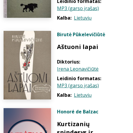
Leidinio formatas:
MP3 (garso įrašas)
Kalba:
Lietuvių
Birutė Pūkelevičiūtė
Aštuoni lapai
Diktorius:
Irena Leonavičiūtė
Leidinio formatas:
MP3 (garso įrašas)
Kalba:
Lietuvių
Honoré de Balzac
Kurtizanių
spindesys ir