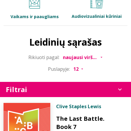
Bibliotekoms
Audiovizualiniai kūriniai
Vaikams ir paaugliams
D.U.K.
Leidinių sąrašas
+370 667 80 541
Rikiuoti pagal:
info@elvislab.lt
Puslapyje:
Filtrai
Clive Staples Lewis
The Last Battle.
Book 7