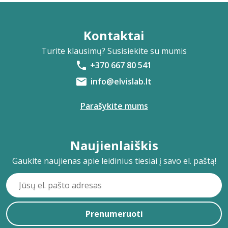
Kontaktai
Turite klausimų? Susisiekite su mumis
+370 667 80 541
info@elvislab.lt
Parašykite mums
Naujienlaiškis
Gaukite naujienas apie leidinius tiesiai į savo el. paštą!
Prenumeruoti