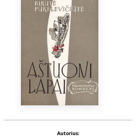
Bibliotekoms
D.U.K.
+370 667 80 541
info@elvislab.lt
Autorius: