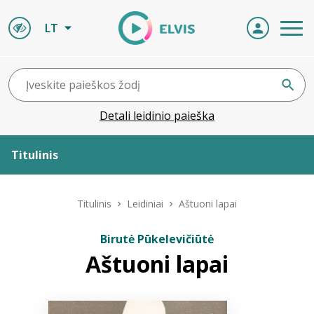
LT
Detali leidinio paieška
Titulinis
Apie ELVIS
Titulinis
Leidiniai
Aštuoni lapai
Leidiniai
Birutė Pūkelevičiūtė
Aštuoni lapai
ELVIS atvyksta
Naujienos