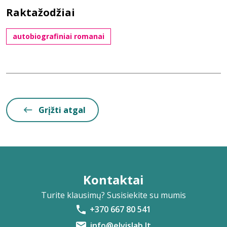
Raktažodžiai
autobiografiniai romanai
Grįžti atgal
Kontaktai
Turite klausimų? Susisiekite su mumis
+370 667 80 541
info@elvislab.lt