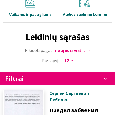
Bibliotekoms
Audiovizualiniai kūriniai
Vaikams ir paaugliams
D.U.K.
Leidinių sąrašas
+370 667 80 541
Rikiuoti pagal:
info@elvislab.lt
Puslapyje:
Filtrai
Сергей Сергеевич
Лебедев
Предел забвения