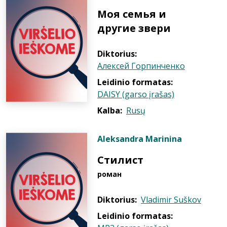
Моя семья и
другие звери
Diktorius:
Алексей Горпинченко
Leidinio formatas:
DAISY (garso įrašas)
Kalba:
Rusų
Aleksandra Marinina
Стилист
pоман
Diktorius:
Vladimir Suškov
Leidinio formatas: