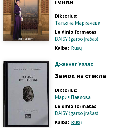
гения
Diktorius:
Татьяна Маркачева
Leidinio formatas:
DAISY (garso įrašas)
Kalba:
Rusų
Джаннет Уоллс
Замок из стекла
Diktorius:
Мария Павлова
Leidinio formatas:
DAISY (garso įrašas)
Kalba:
Rusų