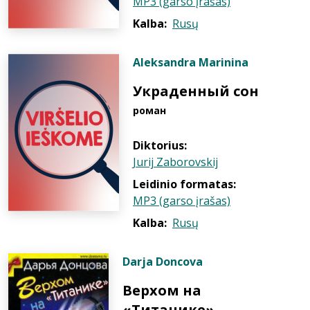
MP3 (garso įrašas)
Kalba:
Rusų
Aleksandra Marinina
Украденный сон
роман
Diktorius:
Jurij Zaborovskij
Leidinio formatas:
MP3 (garso įrašas)
Kalba:
Rusų
Darja Doncova
Верхом на
«Титанике»