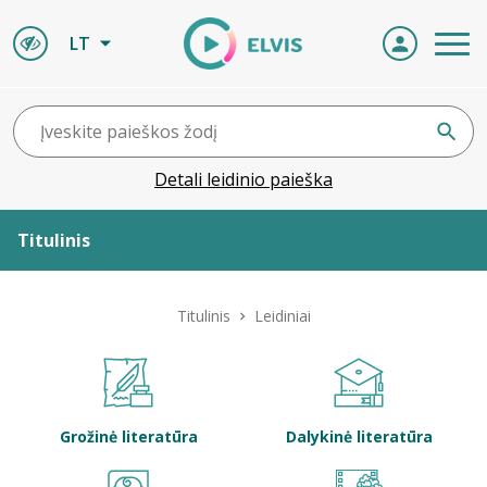
LT
Detali leidinio paieška
Titulinis
Apie ELVIS
Titulinis
Leidiniai
Leidiniai
ELVIS atvyksta
Grožinė literatūra
Dalykinė literatūra
Naujienos