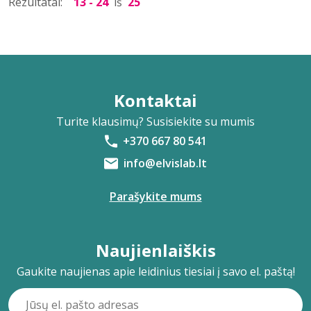
Rezultatai:
13 - 24
iš
25
Kontaktai
Turite klausimų? Susisiekite su mumis
+370 667 80 541
info@elvislab.lt
Parašykite mums
Naujienlaiškis
Gaukite naujienas apie leidinius tiesiai į savo el. paštą!