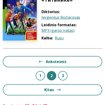
Diktorius:
Jevgenijus Bočiarovas
Leidinio formatas:
MP3 (garso įrašas)
Kalba:
Rusų
Ankstesnis
1
2
3
Kitas