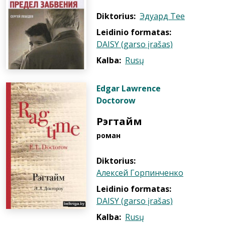
Diktorius:
Эдуард Тее
Leidinio formatas:
DAISY (garso įrašas)
Kalba:
Rusų
Edgar Lawrence
Doctorow
Рэгтайм
роман
Diktorius:
Алексей Горпинченко
Leidinio formatas:
DAISY (garso įrašas)
Kalba:
Rusų