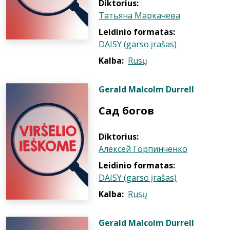
Diktorius:
Татьяна Маркачева
Leidinio formatas:
DAISY (garso įrašas)
Kalba:
Rusų
Gerald Malcolm Durrell
Сад богов
Diktorius:
Алексей Горпинченко
Leidinio formatas:
DAISY (garso įrašas)
Kalba:
Rusų
Gerald Malcolm Durrell