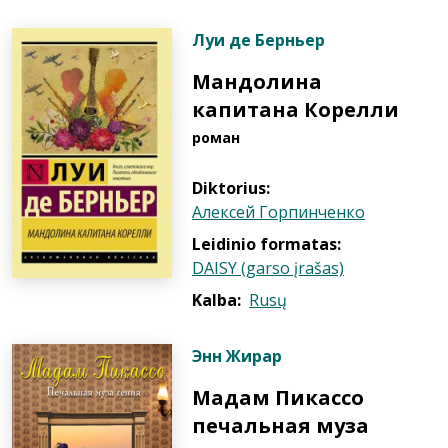
Луи де Берньер
Мандолина
капитана Корелли
роман
Diktorius:
Алексей Горпинченко
Leidinio formatas:
DAISY (garso įrašas)
Kalba:
Rusų
Энн Жирар
Мадам Пикассо
печальная муза