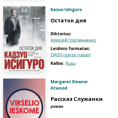
Kazuo Ishiguro
Остаток дня
Diktorius:
Алексей Горпинченко
Leidinio formatas:
DAISY (garso įrašas)
Kalba:
Rusų
Margaret Eleanor
Atwood
Рассказ Служанки
роман