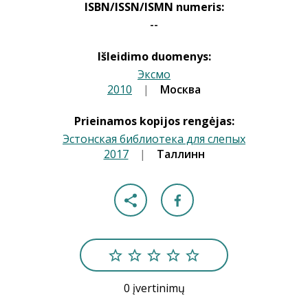
ISBN/ISSN/ISMN numeris:
--
Išleidimo duomenys:
Эксмо
2010
|
|
Москва
Prieinamos kopijos rengėjas:
Эстонская библиотека для слепых
2017
|
|
Таллинн
0 įvertinimų