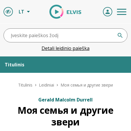
LT
Detali leidinio paieška
Titulinis
Apie ELVIS
Titulinis
Leidiniai
Моя семья и другие звери
Leidiniai
Gerald Malcolm Durrell
Моя семья и другие
ELVIS atvyksta
звери
Naujienos