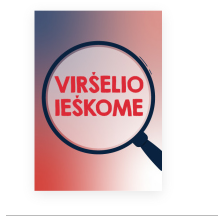
Bibliotekoms
D.U.K.
+370 667 80 541
info@elvislab.lt