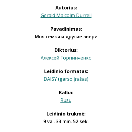
Autorius:
Gerald Malcolm Durrell
Pavadinimas:
Моя семья и другие звери
Diktorius:
Алексей Горпинченко
Leidinio formatas:
DAISY (garso įrašas)
Kalba:
Rusų
Leidinio trukmė:
9 val. 33 min. 52 sek.