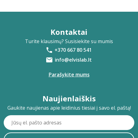
Kontaktai
Turite klausimų? Susisiekite su mumis
+370 667 80 541
info@elvislab.lt
Parašykite mums
Naujienlaiškis
Gaukite naujienas apie leidinius tiesiai į savo el. paštą!