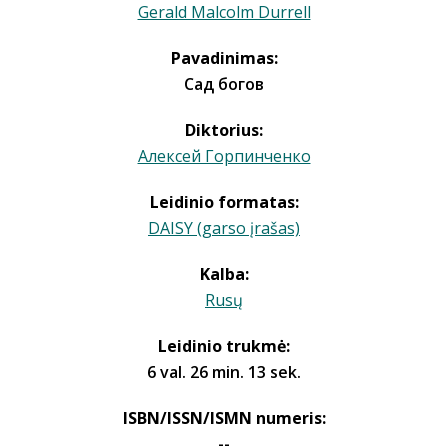
Gerald Malcolm Durrell
Pavadinimas:
Сад богов
Diktorius:
Алексей Горпинченко
Leidinio formatas:
DAISY (garso įrašas)
Kalba:
Rusų
Leidinio trukmė:
6 val. 26 min. 13 sek.
ISBN/ISSN/ISMN numeris:
--