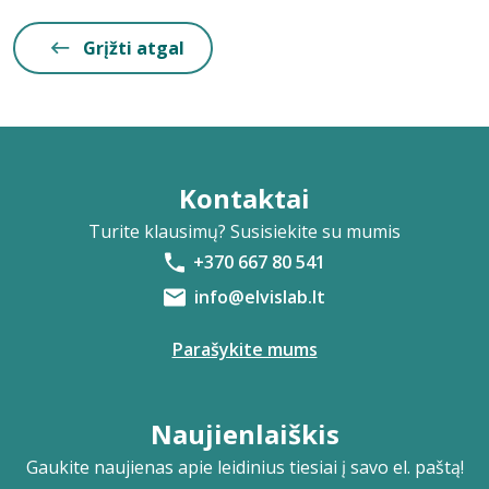
Grįžti atgal
Kontaktai
Turite klausimų? Susisiekite su mumis
+370 667 80 541
info@elvislab.lt
Parašykite mums
Naujienlaiškis
Gaukite naujienas apie leidinius tiesiai į savo el. paštą!