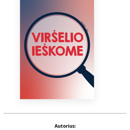
Bibliotekoms
D.U.K.
+370 667 80 541
info@elvislab.lt
Autorius: