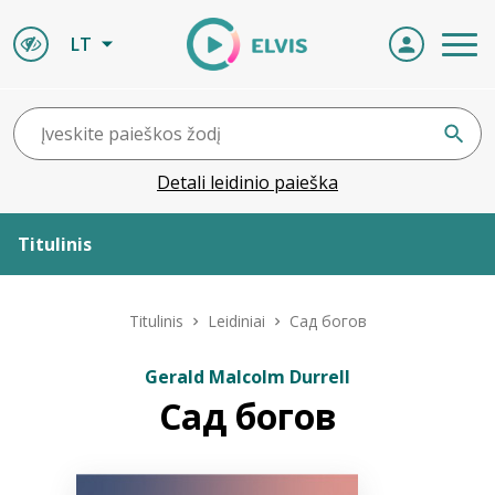
LT
Detali leidinio paieška
Titulinis
Apie ELVIS
Titulinis
Leidiniai
Сад богов
Leidiniai
Gerald Malcolm Durrell
Сад богов
ELVIS atvyksta
Naujienos