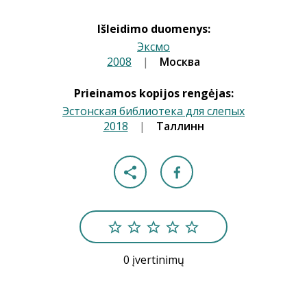
Išleidimo duomenys:
Эксмо
2008
|
|
Москва
Prieinamos kopijos rengėjas:
Эстонская библиотека для слепых
2018
|
|
Таллинн
0 įvertinimų