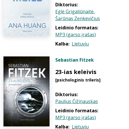
Diktorius:
Eglė Grigaliūnaitė
,
Šarūnas Zenkevičius
Leidinio formatas:
MP3 (garso įrašas)
Kalba:
Lietuvių
Sebastian Fitzek
23-ias keleivis
[psichologinis trileris]
Diktorius:
Paulius Čižinauskas
Leidinio formatas:
MP3 (garso įrašas)
Kalba:
Lietuvių