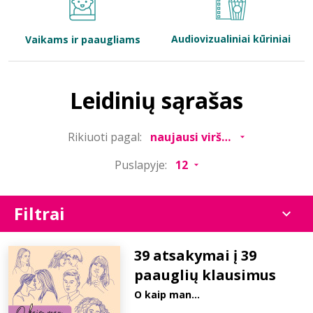
Bibliotekoms
Audiovizualiniai kūriniai
Vaikams ir paaugliams
D.U.K.
Leidinių sąrašas
+370 667 80 541
Rikiuoti pagal:
info@elvislab.lt
Puslapyje:
Filtrai
39 atsakymai į 39
paauglių klausimus
O kaip man…