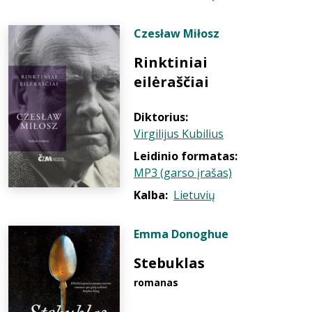
Czesław Miłosz
Rinktiniai
eilėraščiai
Diktorius:
Virgilijus Kubilius
Leidinio formatas:
MP3 (garso įrašas)
Kalba:
Lietuvių
Emma Donoghue
Stebuklas
romanas