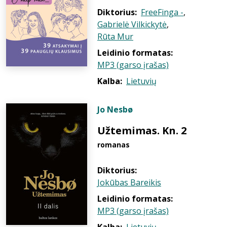
Diktorius:
FreeFinga -
,
Gabrielė Vilkickytė
,
Rūta Mur
Leidinio formatas:
MP3 (garso įrašas)
Kalba:
Lietuvių
Jo Nesbø
Užtemimas. Kn. 2
romanas
Diktorius:
Jokūbas Bareikis
Leidinio formatas:
MP3 (garso įrašas)