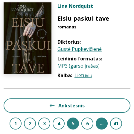
Lina Nordquist
Eisiu paskui tave
romanas
Diktorius:
Gustė Pupkevičienė
Leidinio formatas:
MP3 (garso įrašas)
Kalba:
Lietuvių
Ankstesnis
1
2
3
4
5
6
...
41