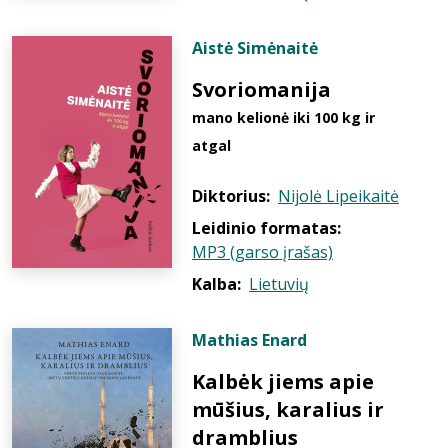
Aistė Simėnaitė
Svoriomanija
mano kelionė iki 100 kg ir
atgal
Diktorius:
Nijolė Lipeikaitė
Leidinio formatas:
MP3 (garso įrašas)
Kalba:
Lietuvių
Mathias Enard
Kalbėk jiems apie
mūšius, karalius ir
dramblius