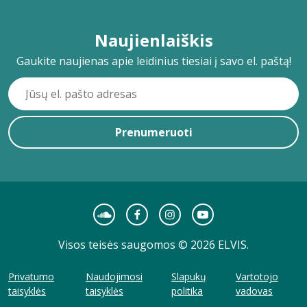
Naujienlaiškis
Gaukite naujienas apie leidinius tiesiai į savo el. paštą!
Prenumeruoti
Visos teisės saugomos © 2026 ELVIS.
Privatumo
Naudojimosi
Slapukų
Vartotojo
taisyklės
taisyklės
politika
vadovas