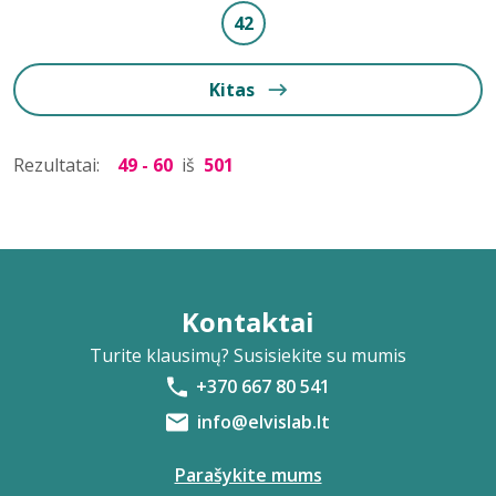
42
Kitas
Rezultatai:
49 - 60
iš
501
Kontaktai
Turite klausimų? Susisiekite su mumis
+370 667 80 541
info@elvislab.lt
Parašykite mums