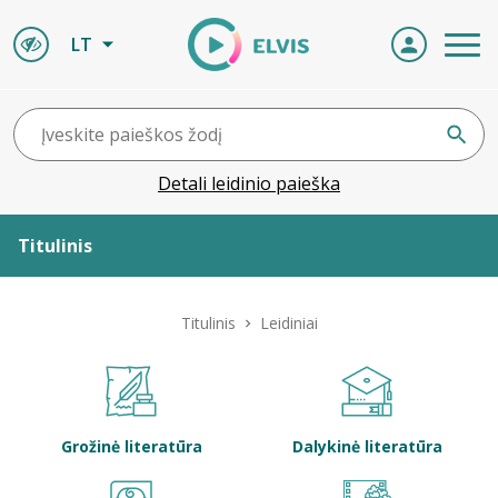
LT
Detali leidinio paieška
Titulinis
Apie ELVIS
Titulinis
Leidiniai
Leidiniai
ELVIS atvyksta
Grožinė literatūra
Dalykinė literatūra
Naujienos