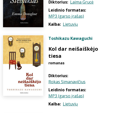
Diktorius:
Laima Grucė
Leidinio formatas:
MP3 (garso įrašas)
Kalba:
Lietuvių
Toshikazu Kawaguchi
Kol dar neišaiškėjo
tiesa
romanas
Diktorius:
Rokas Simanavičius
Leidinio formatas:
MP3 (garso įrašas)
Kalba:
Lietuvių