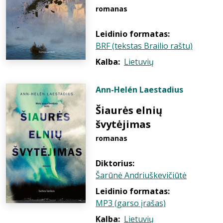
romanas
Leidinio formatas:
BRF (tekstas Brailio raštu)
Kalba:
Lietuvių
Ann-Helén Laestadius
Šiaurės elnių
švytėjimas
romanas
Diktorius:
Šarūnė Andriuškevičiūtė
Leidinio formatas:
MP3 (garso įrašas)
Kalba:
Lietuvių