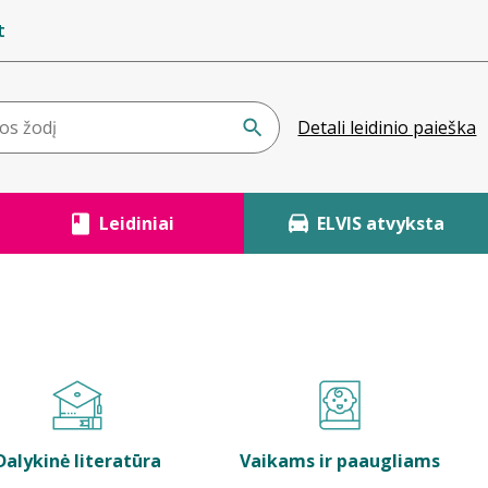
t
Detali leidinio paieška
Leidiniai
ELVIS atvyksta
Dalykinė literatūra
Vaikams ir paaugliams