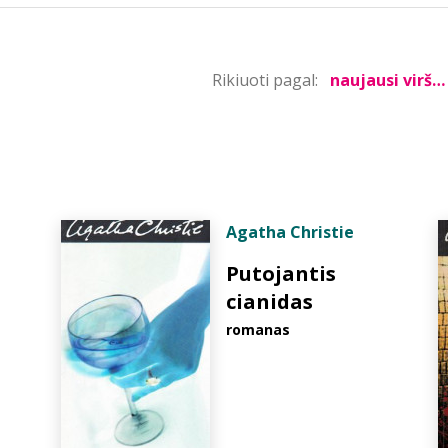
Rikiuoti pagal:
Agatha Christie
Putojantis
cianidas
romanas