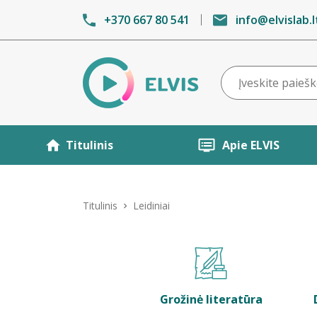
+370 667 80 541
info@elvislab.l
Titulinis
Apie ELVIS
Titulinis
Leidiniai
Grožinė literatūra