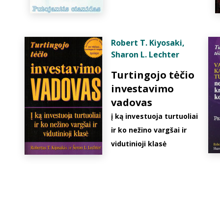
Robert T. Kiyosaki
,
Sharon L. Lechter
Turtingojo tėčio
investavimo
vadovas
į ką investuoja turtuoliai
ir ko nežino vargšai ir
vidutinioji klasė