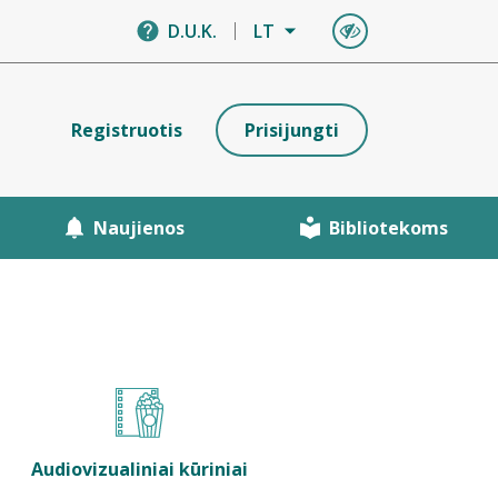
D.U.K.
LT
Registruotis
Prisijungti
Naujienos
Bibliotekoms
Audiovizualiniai kūriniai