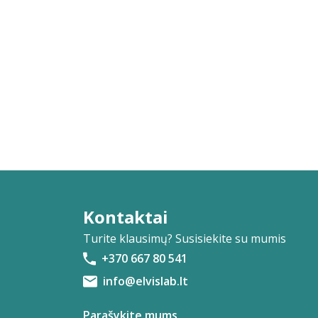
Kontaktai
Turite klausimų? Susisiekite su mumis
+370 667 80 541
info@elvislab.lt
Parašykite mums