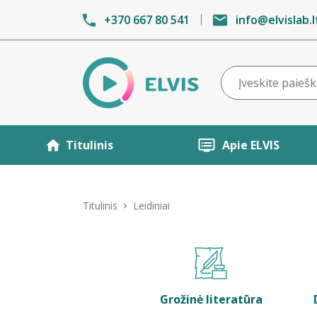
+370 667 80 541
info@elvislab.l
Titulinis
Apie ELVIS
Titulinis
Leidiniai
Grožinė literatūra