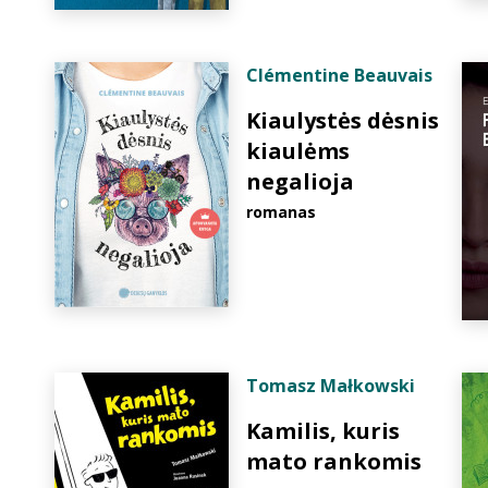
Clémentine Beauvais
Kiaulystės dėsnis
kiaulėms
negalioja
romanas
Tomasz Małkowski
Kamilis, kuris
mato rankomis