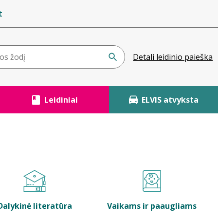
t
Detali leidinio paieška
Leidiniai
ELVIS atvyksta
Dalykinė literatūra
Vaikams ir paaugliams