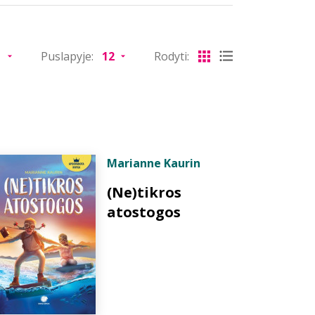
Puslapyje:
Rodyti:
Marianne Kaurin
(Ne)tikros
atostogos