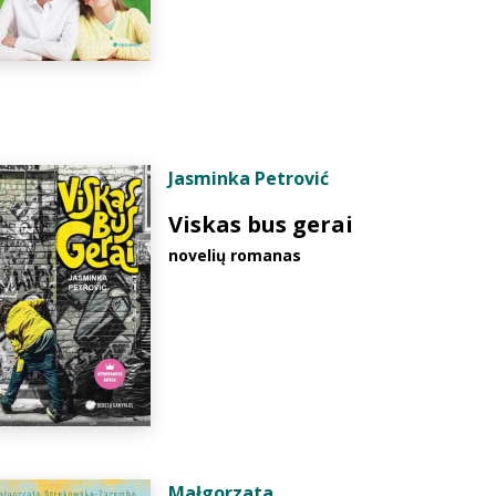
Jasminka Petrović
Viskas bus gerai
novelių romanas
Małgorzata