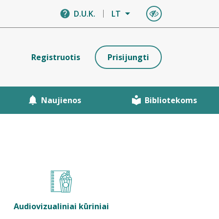
D.U.K.
LT
Registruotis
Prisijungti
Naujienos
Bibliotekoms
Audiovizualiniai kūriniai