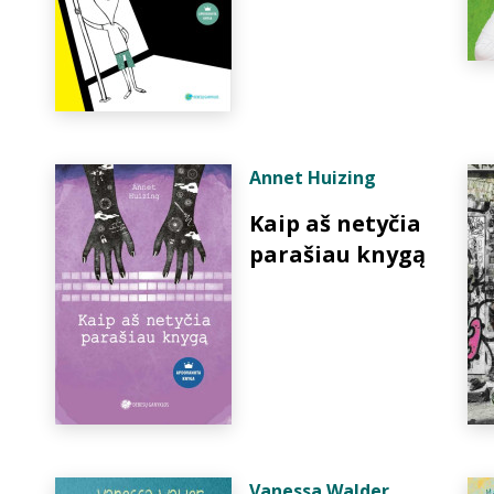
Annet Huizing
Kaip aš netyčia
parašiau knygą
Vanessa Walder