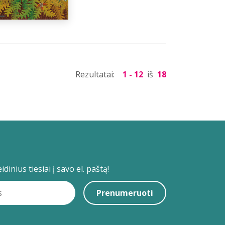
Rezultatai:
1 - 12
iš
18
dinius tiesiai į savo el. paštą!
Prenumeruoti