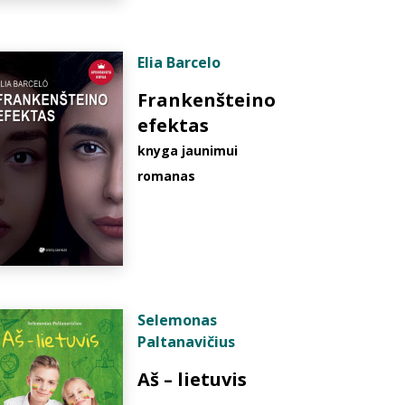
Elia Barcelo
Frankenšteino
efektas
knyga jaunimui
romanas
Selemonas
Paltanavičius
Aš – lietuvis