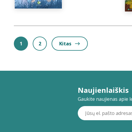
1
2
Kitas
Naujienlaiškis
Gaukite naujienas apie lei