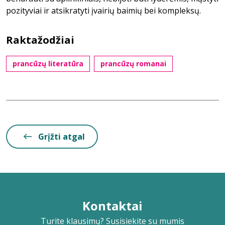
pozityviai ir atsikratyti įvairių baimių bei kompleksų.
Raktažodžiai
prancūzų literatūra
prancūzų romanai
Grįžti atgal
Kontaktai
Turite klausimų? Susisiekite su mumis