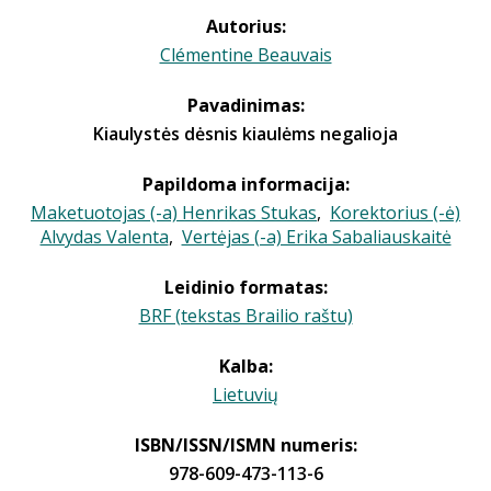
Autorius:
Clémentine Beauvais
Pavadinimas:
Kiaulystės dėsnis kiaulėms negalioja
Papildoma informacija:
Maketuotojas (-a) Henrikas Stukas
,
Korektorius (-ė)
Alvydas Valenta
,
Vertėjas (-a) Erika Sabaliauskaitė
Leidinio formatas:
BRF (tekstas Brailio raštu)
Kalba:
Lietuvių
ISBN/ISSN/ISMN numeris:
978-609-473-113-6