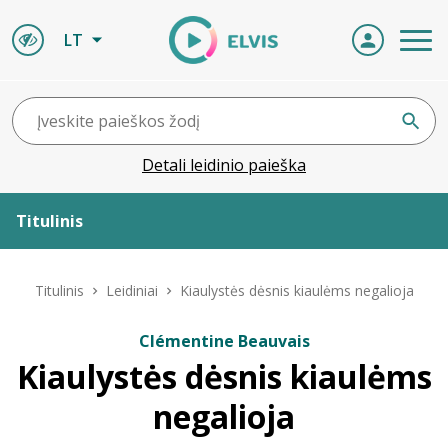
LT
Detali leidinio paieška
Titulinis
Apie ELVIS
Titulinis
Leidiniai
Kiaulystės dėsnis kiaulėms negalioja
Leidiniai
Clémentine Beauvais
Kiaulystės dėsnis kiaulėms
ELVIS atvyksta
negalioja
Naujienos