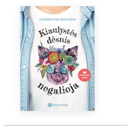
Bibliotekoms
D.U.K.
+370 667 80 541
info@elvislab.lt