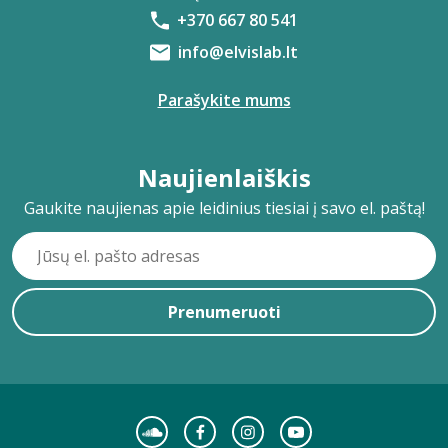
+370 667 80 541
info@elvislab.lt
Parašykite mums
Naujienlaiškis
Gaukite naujienas apie leidinius tiesiai į savo el. paštą!
Prenumeruoti