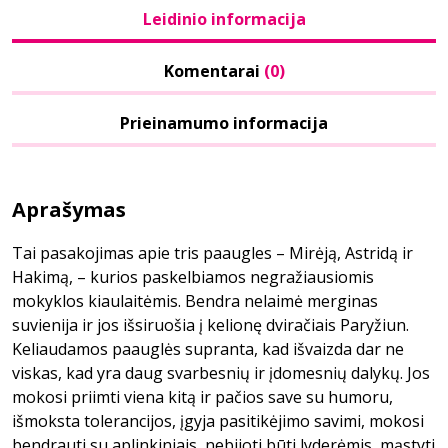
Leidinio informacija
Komentarai
(0)
Prieinamumo informacija
Aprašymas
Tai pasakojimas apie tris paaugles – Mirėją, Astridą ir
Hakimą, – kurios paskelbiamos negražiausiomis
mokyklos kiaulaitėmis. Bendra nelaimė merginas
suvienija ir jos išsiruošia į kelionę dviračiais Paryžiun.
Keliaudamos paauglės supranta, kad išvaizda dar ne
viskas, kad yra daug svarbesnių ir įdomesnių dalykų. Jos
mokosi priimti viena kitą ir pačios save su humoru,
išmoksta tolerancijos, įgyja pasitikėjimo savimi, mokosi
bendrauti su aplinkiniais, nebijoti būti lyderėmis, mąstyti