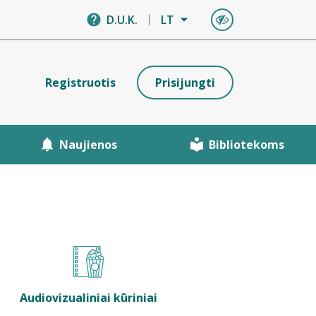
D.U.K.
LT
Registruotis
Prisijungti
Naujienos
Bibliotekoms
Audiovizualiniai kūriniai