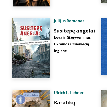
Julijus Romanas
Susitepę angelai
kova ir (iš)gyvenimas
Ukrainos užsieniečių
legione
Ulrich L. Lehner
Katalikų