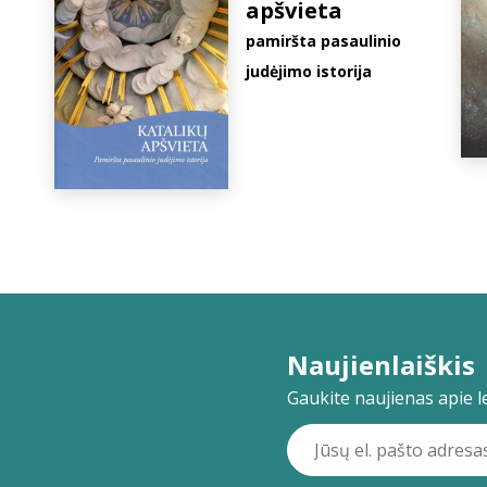
apšvieta
pamiršta pasaulinio
judėjimo istorija
Naujienlaiškis
Gaukite naujienas apie lei