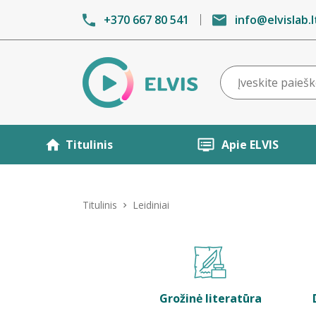
+370 667 80 541
info@elvislab.l
Titulinis
Apie ELVIS
Titulinis
Leidiniai
Grožinė literatūra