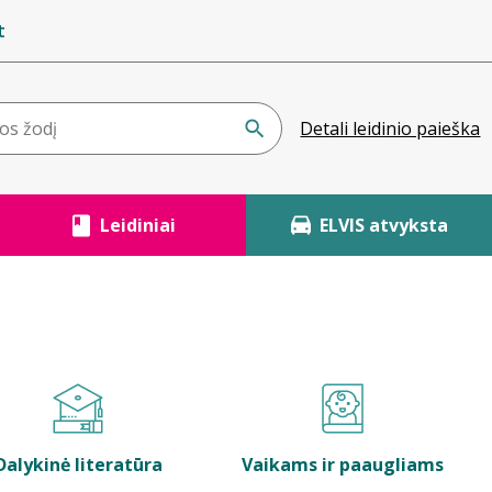
t
Detali leidinio paieška
Leidiniai
ELVIS atvyksta
Dalykinė literatūra
Vaikams ir paaugliams