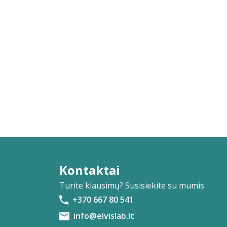
Kontaktai
Turite klausimų? Susisiekite su mumis
+370 667 80 541
info@elvislab.lt