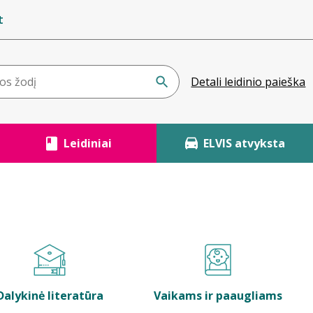
t
Detali leidinio paieška
Leidiniai
ELVIS atvyksta
Dalykinė literatūra
Vaikams ir paaugliams