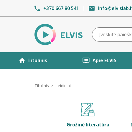
+370 667 80 541
info@elvislab.l
Titulinis
Apie ELVIS
Titulinis
Leidiniai
Grožinė literatūra