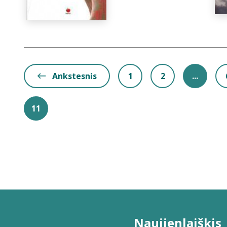
Ankstesnis
1
2
...
11
Naujienlaiškis