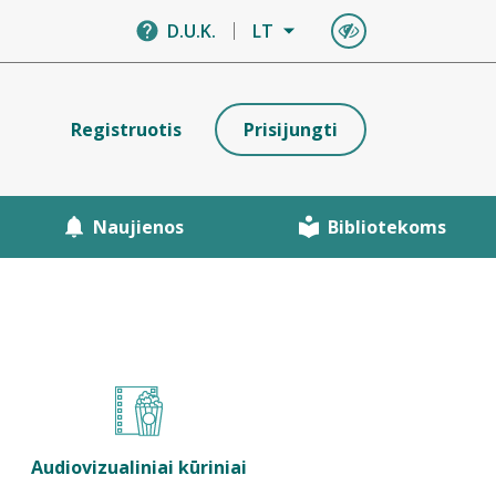
D.U.K.
LT
Registruotis
Prisijungti
Naujienos
Bibliotekoms
Audiovizualiniai kūriniai