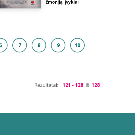
žmoniją, įvykiai
6
7
8
9
10
Rezultatai:
121 - 128
iš
128