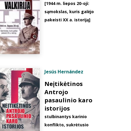
[1944 m. liepos 20-oji:
sąmokslas, kuris galėjo
pakeisti XX a. istoriją]
Jesús Hernández
Neįtikėtinos
Antrojo
pasaulinio karo
istorijos
stulbinantys karinio
konflikto, sukrėtusio