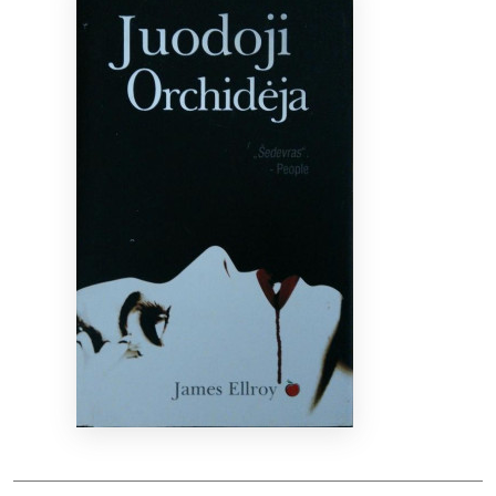
Bibliotekoms
D.U.K.
+370 667 80 541
info@elvislab.lt