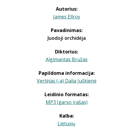
Autorius:
James Ellroy
Pavadinimas:
Juodoji orchidėja
Diktorius:
Algimantas Bružas
Papildoma informacija:
Vertėjas (-a) Dalia Juškienė
Leidinio formatas:
MP3 (garso įrašas)
Kalba:
Lietuvių