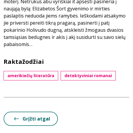
moterį. Netrukus abu vyriškiai it apsėsti pasineria į
naująją bylą: Elizabetos Šort gyvenimo ir mirties
paslaptis neduoda jiems ramybės. Ieškodami atsakymo
jie priversti pereiti tikrą pragarą, pasinerti į patį
pokarinio Holivudo dugną, atskleisti žmogaus dvasios
tamsiąsias bedugnes ir akis į akį susidurti su savo sielų
pabaisomis…
Raktažodžiai
amerikiečių literatūra
detektyviniai romanai
Grįžti atgal