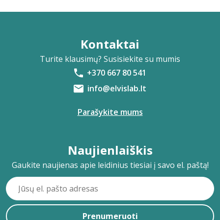
Kontaktai
Turite klausimų? Susisiekite su mumis
+370 667 80 541
info@elvislab.lt
Parašykite mums
Naujienlaiškis
Gaukite naujienas apie leidinius tiesiai į savo el. paštą!
Prenumeruoti