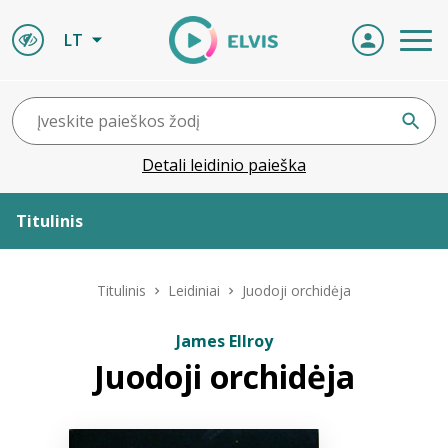
LT
Detali leidinio paieška
Titulinis
Apie ELVIS
Titulinis
Leidiniai
Juodoji orchidėja
Leidiniai
James Ellroy
Juodoji orchidėja
ELVIS atvyksta
Naujienos