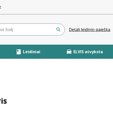
t
Detali leidinio paieška
Leidiniai
ELVIS atvyksta
is