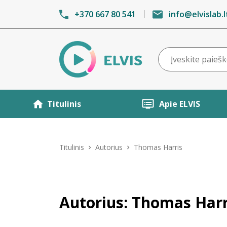
+370 667 80 541
info@elvislab.l
Titulinis
Apie ELVIS
Titulinis
Autorius
Thomas Harris
Autorius: Thomas Harr