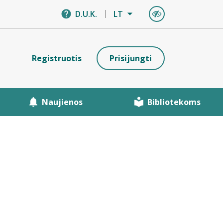
D.U.K.
LT
Registruotis
Prisijungti
Naujienos
Bibliotekoms