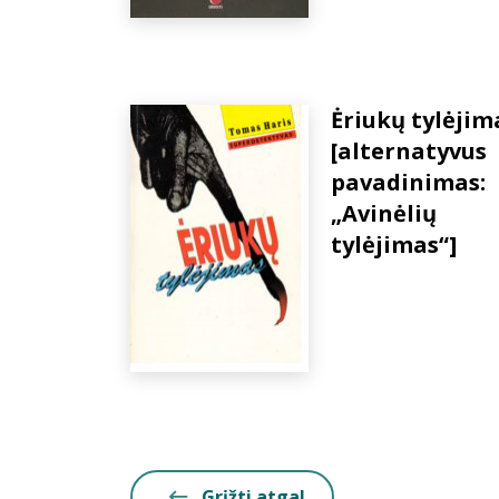
Ėriukų tylėjim
[alternatyvus
pavadinimas:
„Avinėlių
tylėjimas“]
Grįžti atgal